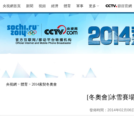
央視網首頁
新聞
視頻
經濟
體育
軍事
更多
節目官網
冬奧會
金牌榜
全回顧
第一報
好
央視網
>
體育
>
2014索契冬奧會
[冬奧會]冰雪賽
發佈時間：2014年02月06日 