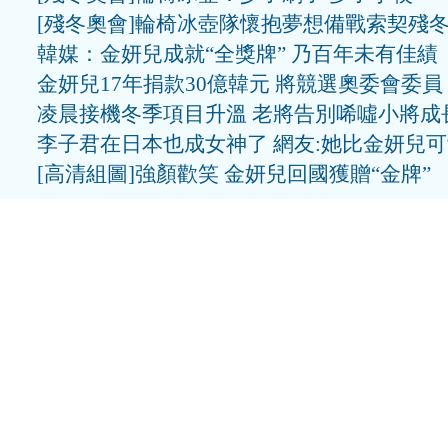
[殘冬奧會]輪椅冰壺隊懷抱夢想備戰索契殘
韓媒：金妍兒成就“全獎牌” 乃百年未有佳績
金妍兒17年捐款30億韓元 將競選奧委會委員
凌晨接機冬季項目升溫 老將告別唏噓小將成
李子君在日本也成女神了 網友:她比金妍兒
[高清組圖]強顏歡笑 金妍兒回國獲贈“金牌”