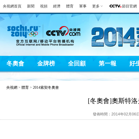
央視網首頁
新聞
視頻
經濟
體育
軍事
更多
節目官網
冬奧會
金牌榜
全回顧
第一報
好
央視網
>
體育
>
2014索契冬奧會
[冬奧會]奧斯特
發佈時間：2014年02月06日 