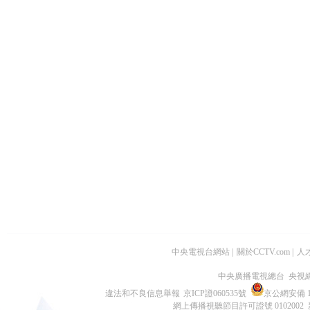
中央電視台網站
|
關於CCTV.com
|
人
中央廣播電視總台 央視
違法和不良信息舉報
京ICP證060535號
京公網安備 11
網上傳播視聽節目許可證號 0102002