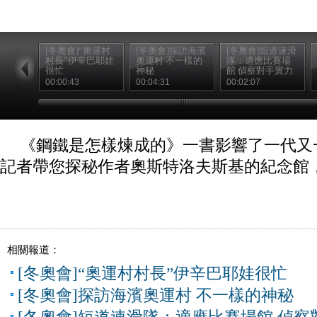
[冬奧會]“奧運村
[冬奧會]探訪海濱
[冬奧會]短道速滑
村長”伊辛巴耶娃
奧運村 不一樣的
隊：適應比賽場
很忙
神秘
館 偵察對手實力
00:00:43
00:04:31
00:02:07
《鋼鐵是怎樣煉成的》一書影響了一代又
記者帶您探秘作者奧斯特洛夫斯基的紀念館
相關報道：
[冬奧會]“奧運村村長”伊辛巴耶娃很忙
[冬奧會]探訪海濱奧運村 不一樣的神秘