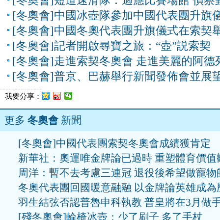
[冬奧會]短道速滑隊：適應比賽場館 偵察
[冬奧會]中國冰壺隊參加中國代表團升旗
[冬奧會]中國冬奧代表團升旗儀式在索契
[冬奧會]記者開啟尋寶之旅：“壺”説索契
[冬奧會]走進索契冬奧會 走進美麗的阿德
[冬奧會]普京、巴赫舉行新聞發佈會並展
我要分享：
更多
冬奧會
新聞
[冬奧會]中國代表團索契冬奧會成績獲肯定
新華社：奧運唯金牌論已過時 重塑體育價值
周洋：暫不去考慮三連冠 退役後希望做寵物
冬奧代表團回國暖意融融 以金牌論英雄成為
羽生結弦否認普魯申科執教 普皇將在3月做
[殘冬奧會]輪椅冰壺：少了刷子 多了手杖