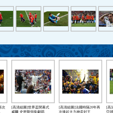
再次
[高清組圖]世界盃閉幕式
[高清組圖]法國時隔20年再
[高
祝
威爾·史密斯領銜獻唱
次捧起大力神盃封王
亞