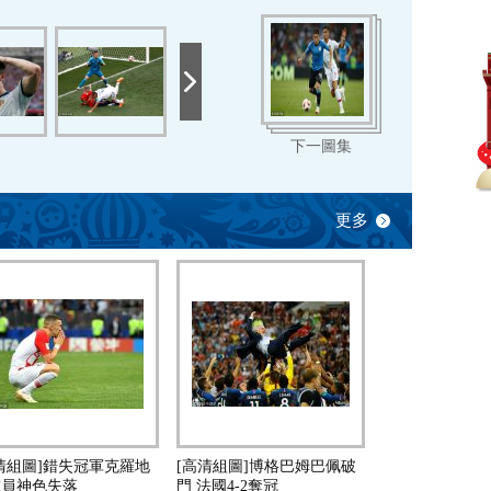
下一圖集
更多
清組圖]錯失冠軍克羅地
[高清組圖]博格巴姆巴佩破
球員神色失落
門 法國4-2奪冠