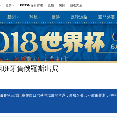
事
更多
節目官網
直播
欄目
頻道大全
新聞
球星
足跡
足球道路
豪門盛宴
 西班牙負俄羅斯出局
1/8決賽第三場比賽在盧日尼基球場展開角逐，西班牙4比5不敵俄羅斯，伊格