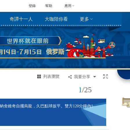
登錄
幫助
應用
奇譚十一人
大咖陪你看
更多
列表瀏覽
我要分享
1
/
25
納舍維奇自擺烏龍，久巴點球扳平。雙方120分鐘內1-