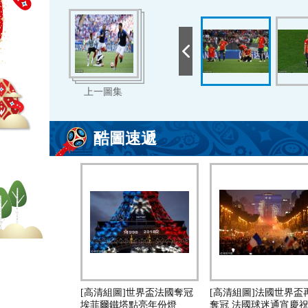
上一圖集
酷圖速遞
[高清組圖]世界盃法國奪冠
[高清組圖]法國世界盃
埃菲爾鐵塔點亮年份燈
奪冠 法國球迷通宵慶