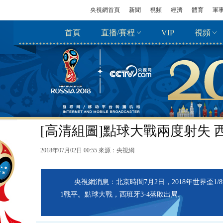
央視網首頁
新聞
視頻
經濟
體育
軍
首頁
直播/賽程
VIP
視頻
[高清組圖]點球大戰兩度射失
2018年07月02日 00:55 來源：
央視網
央視網消息：北京時間7月2日，2018年世界盃
1戰平。點球大戰，西班牙3-4落敗出局。