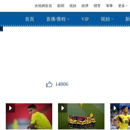
央視網首頁
新聞
視頻
經濟
體育
軍事
更多
首頁
直播/賽程
VIP
視頻
新
14806