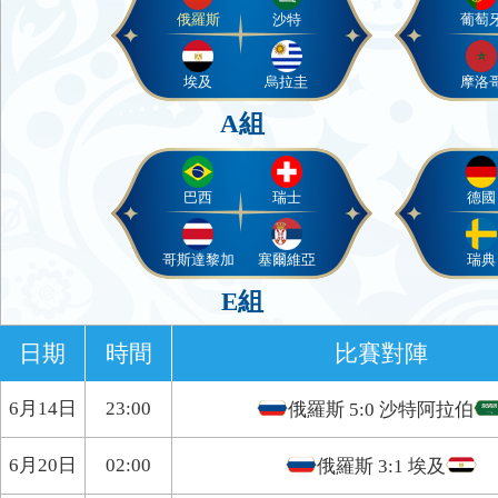
俄羅斯
沙特
葡萄
埃及
烏拉圭
摩洛
A組
巴西
瑞士
德國
哥斯達黎加
塞爾維亞
瑞典
E組
日期
時間
比賽對陣
6月14日
23:00
俄羅斯
5:0
沙特阿拉伯
6月20日
02:00
俄羅斯
3:1
埃及