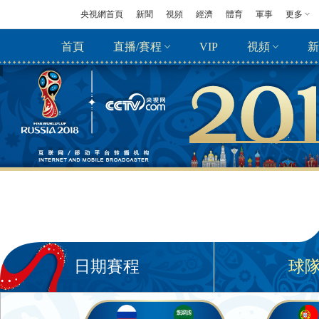
央視網首頁
新聞
視頻
經濟
體育
軍事
更多
首頁
直播/賽程
VIP
視頻
新
日期賽程
球