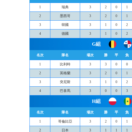
1
瑞典
3
2
0
1
2
墨西哥
3
2
0
1
3
韓國
3
1
0
2
4
德國
3
1
0
2
G組
名次
隊名
場次
勝
平
負
1
比利時
3
3
0
0
2
英格蘭
3
2
0
1
3
突尼斯
3
1
0
2
4
巴拿馬
3
0
0
3
H組
名次
隊名
場次
勝
平
負
1
哥倫比亞
3
2
0
1
2
日本
3
1
1
1