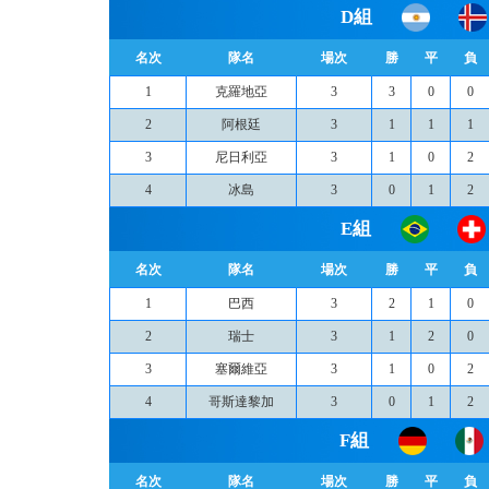
D組
名次
隊名
場次
勝
平
負
1
克羅地亞
3
3
0
0
2
阿根廷
3
1
1
1
3
尼日利亞
3
1
0
2
4
冰島
3
0
1
2
E組
名次
隊名
場次
勝
平
負
1
巴西
3
2
1
0
2
瑞士
3
1
2
0
3
塞爾維亞
3
1
0
2
4
哥斯達黎加
3
0
1
2
F組
名次
隊名
場次
勝
平
負