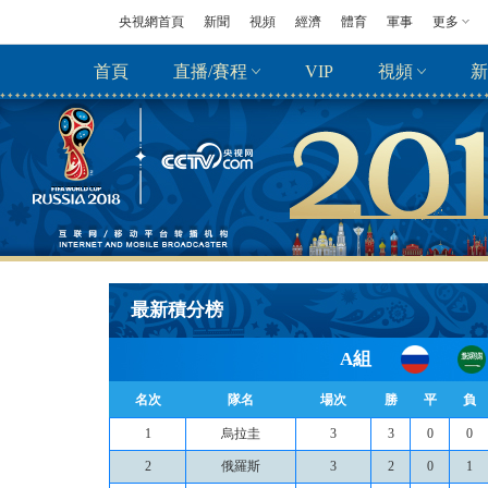
央視網首頁
新聞
視頻
經濟
體育
軍事
更多
首頁
直播/賽程
VIP
視頻
新
最新積分榜
A組
名次
隊名
場次
勝
平
負
1
烏拉圭
3
3
0
0
2
俄羅斯
3
2
0
1