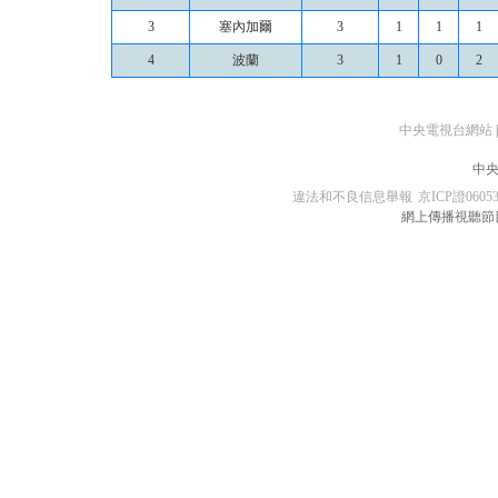
3
塞內加爾
3
1
1
1
4
波蘭
3
1
0
2
中央電視台網站
|
中央
違法和不良信息舉報
京ICP證0605
網上傳播視聽節目