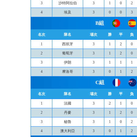
3
沙特阿拉伯
3
1
0
2
4
埃及
3
0
0
3
B組
名次
隊名
場次
勝
平
負
1
西班牙
3
1
2
0
2
葡萄牙
3
1
2
0
3
伊朗
3
1
1
1
4
摩洛哥
3
0
1
2
C組
名次
隊名
場次
勝
平
負
1
法國
3
2
1
0
2
丹麥
3
1
2
0
3
秘魯
3
1
0
2
4
澳大利亞
3
0
1
2