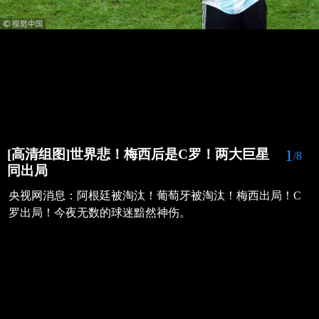
1
[高清组图]世界悲！梅西后是C罗！两大巨星
/8
同出局
央视网消息：阿根廷被淘汰！葡萄牙被淘汰！梅西出局！C
罗出局！今夜无数的球迷黯然神伤。