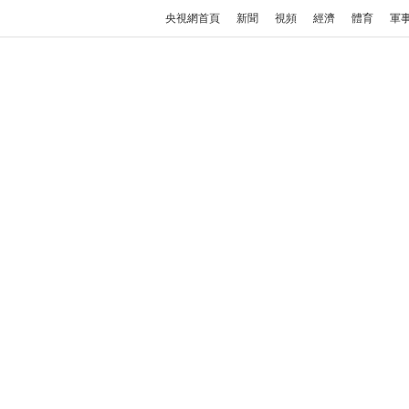
央視網首頁
新聞
視頻
經濟
體育
軍