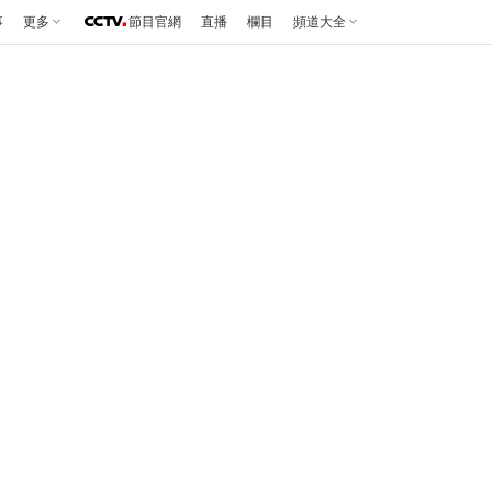
事
更多
節目官網
直播
欄目
頻道大全