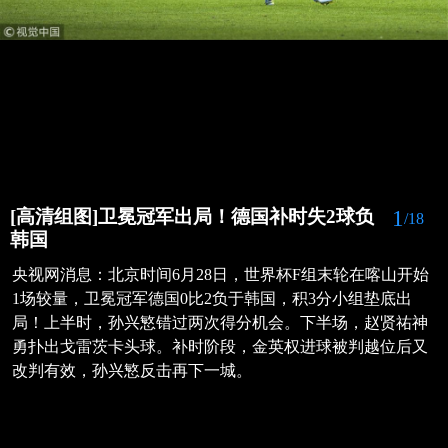
1
[高清组图]卫冕冠军出局！德国补时失2球负
/18
韩国
央视网消息：北京时间6月28日，世界杯F组末轮在喀山开始
1场较量，卫冕冠军德国0比2负于韩国，积3分小组垫底出
局！上半时，孙兴慜错过两次得分机会。下半场，赵贤祐神
勇扑出戈雷茨卡头球。补时阶段，金英权进球被判越位后又
改判有效，孙兴慜反击再下一城。