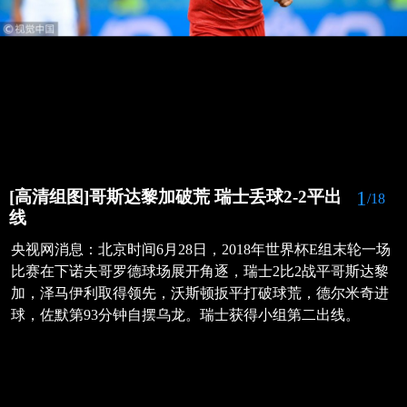
1
[高清组图]哥斯达黎加破荒 瑞士丢球2-2平出
/18
线
央视网消息：北京时间6月28日，2018年世界杯E组末轮一场
比赛在下诺夫哥罗德球场展开角逐，瑞士2比2战平哥斯达黎
加，泽马伊利取得领先，沃斯顿扳平打破球荒，德尔米奇进
球，佐默第93分钟自摆乌龙。瑞士获得小组第二出线。