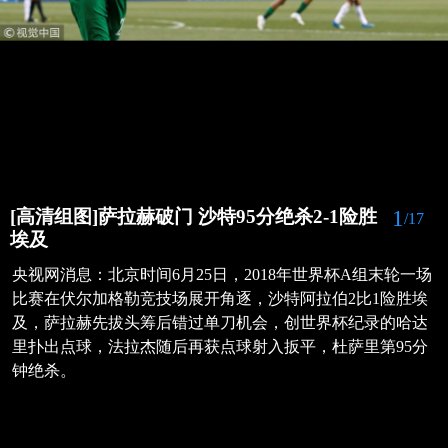
1
[高清组图]萨拉赫破门 沙特95分绝杀2-1险胜
/17
埃及
央视网消息：北京时间6月25日，2018年世界杯A组末轮一场
比赛在伏尔加格勒竞技场展开角逐，沙特阿拉伯2比1险胜埃
及，萨拉赫先拔头筹后错过单刀机会，创世界杯纪录的哈达
里扑出点球，法拉杰随后再获点球射入扳平，杜萨里第95分
钟绝杀。