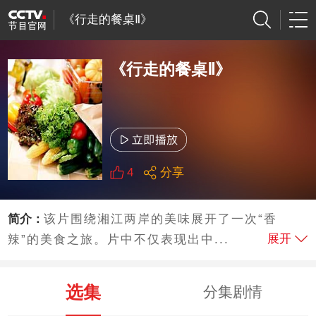
《行走的餐桌Ⅱ》
《行走的餐桌Ⅱ》
4
分享
简介：
该片围绕湘江两岸的美味展开了一次“香
展开
辣”的美食之旅。片中不仅表现出中...
选集
分集剧情