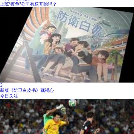
上班“摸鱼”公司有权开除吗？
3
新版《防卫白皮书》藏祸心
今日关注