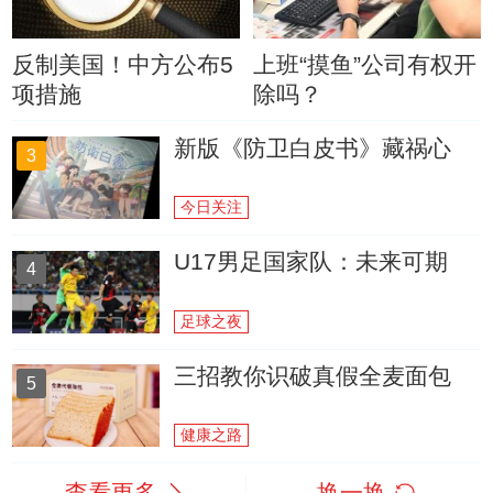
反制美国！中方公布5
上班“摸鱼”公司有权开
项措施
除吗？
新版《防卫白皮书》藏祸心
3
今日关注
U17男足国家队：未来可期
4
足球之夜
三招教你识破真假全麦面包
5
健康之路
查看更多
换一换