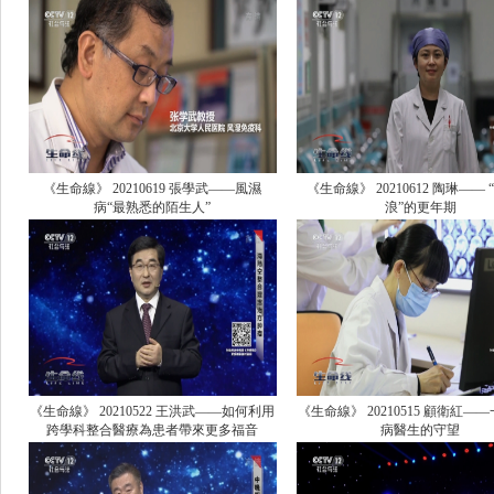
《生命線》 20210619 張學武——風濕
《生命線》 20210612 陶琳——
病“最熟悉的陌生人”
浪”的更年期
《生命線》 20210522 王洪武——如何利用
《生命線》 20210515 顧衛紅—
跨學科整合醫療為患者帶來更多福音
病醫生的守望