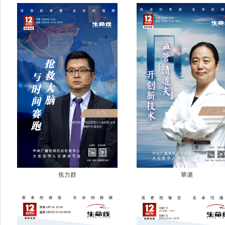
焦力群
華潞