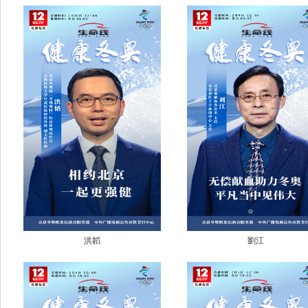
洪韜
劉江