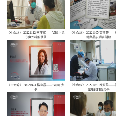
《生命線》 20221112 李守軍——我國小兒
《生命線》 20221105 高燕菁—
心臟外科的發展
從藥品説明書開始
《生命線》 20221024 楊淑霞——“頭頂”大
《生命線》 20221021 徐寶華—
事
健康的口腔美學