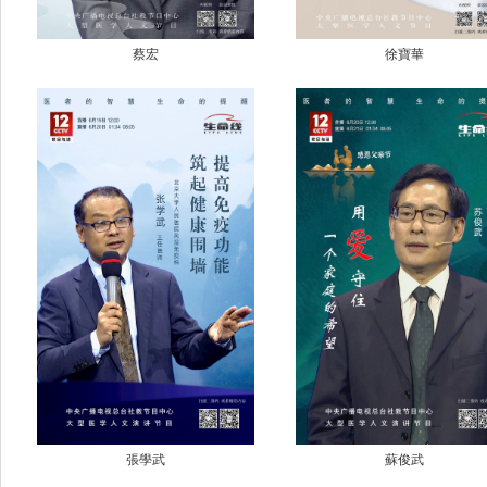
蔡宏
徐寶華
張學武
蘇俊武