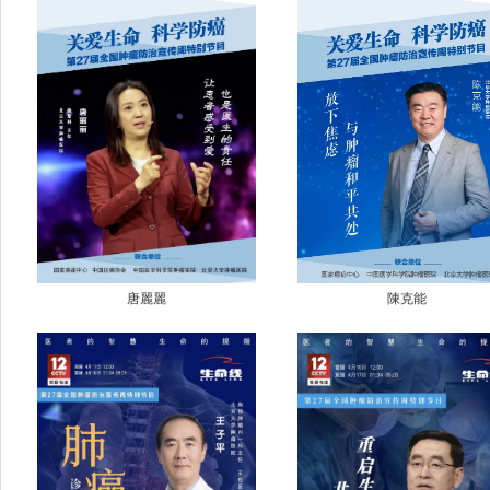
唐麗麗
陳克能