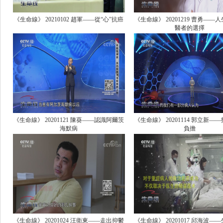
《生命線》 20210102 趙軍——從“心”抗癌
《生命線》 20201219 曹勇——
醫者的選擇
《生命線》 20201121 陳葵——認識阿爾茨
《生命線》 20201114 郭立新—
海默病
負擔
《生命線》 20201024 汪衛東——走出抑鬱
《生命線》 20201017 邱海波—