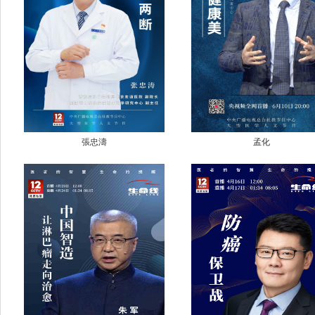
張忠濤
孟化