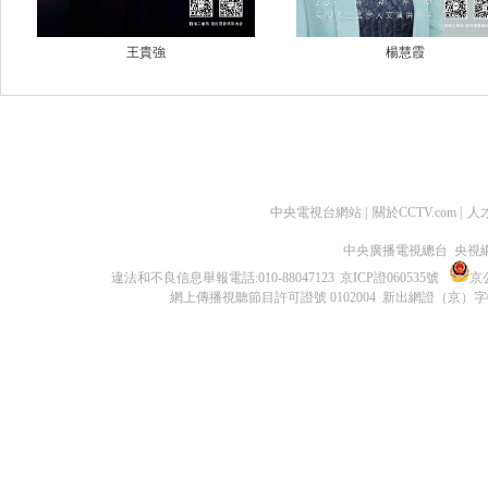
王貴強
楊慧霞
中央電視台網站
|
關於CCTV.com
|
人
中央廣播電視總台 央視
違法和不良信息舉報電話:010-88047123
京ICP證060535號
京公
網上傳播視聽節目許可證號 0102004 新出網證（京）字