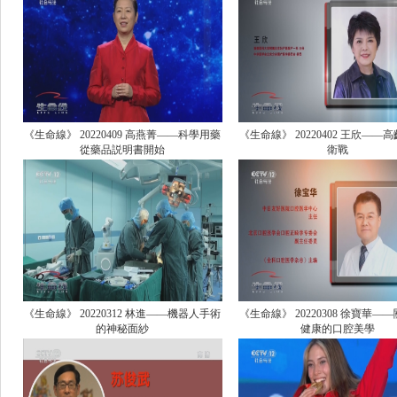
《生命線》 20220409 高燕菁——科學用藥
《生命線》 20220402 王欣——
從藥品説明書開始
衛戰
《生命線》 20220312 林進——機器人手術
《生命線》 20220308 徐寶華—
的神秘面紗
健康的口腔美學