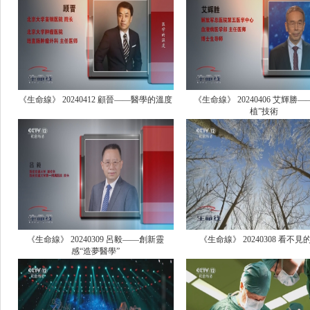
《生命線》 20240412 顧晉——醫學的溫度
《生命線》 20240406 艾輝勝—
植”技術
《生命線》 20240309 呂毅——創新靈
《生命線》 20240308 看不見
感“造夢醫學”