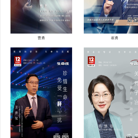
曹勇
崔勇