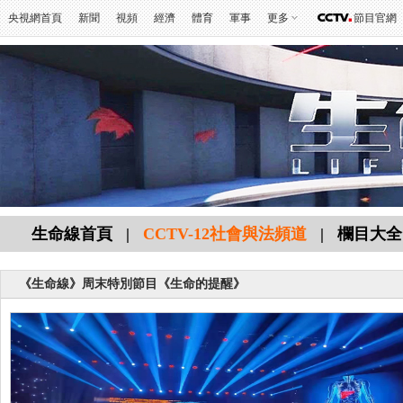
央視網首頁
新聞
視頻
經濟
體育
軍事
更多
節目官網
生命線首頁
|
CCTV-12社會與法頻道
|
欄目大全
《生命線》周末特別節目《生命的提醒》