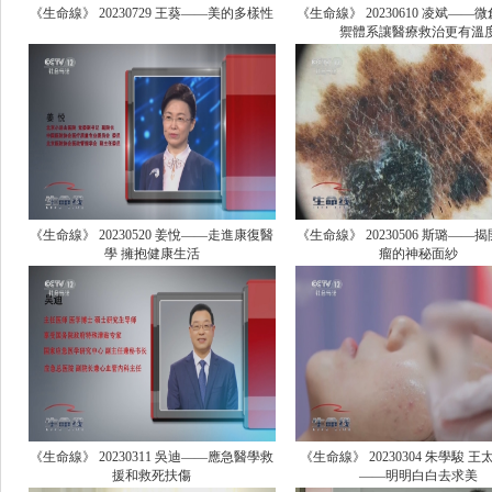
《生命線》 20230729 王葵——美的多樣性
《生命線》 20230610 凌斌——
禦體系讓醫療救治更有溫
《生命線》 20230520 姜悅——走進康復醫
《生命線》 20230506 斯璐——
學 擁抱健康生活
瘤的神秘面紗
《生命線》 20230311 吳迪——應急醫學救
《生命線》 20230304 朱學駿 王
援和救死扶傷
——明明白白去求美