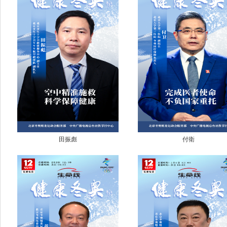
田振彪
付衛