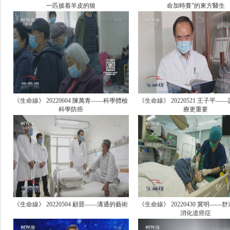
一匹披着羊皮的狼
命加時賽”的東方醫生
《生命線》 20220604 陳萬青——科學體檢
《生命線》 20220521 王子平—
科學防癌
療更重要
《生命線》 20220504 顧晉——溝通的藝術
《生命線》 20220430 冀明——
消化道癌症