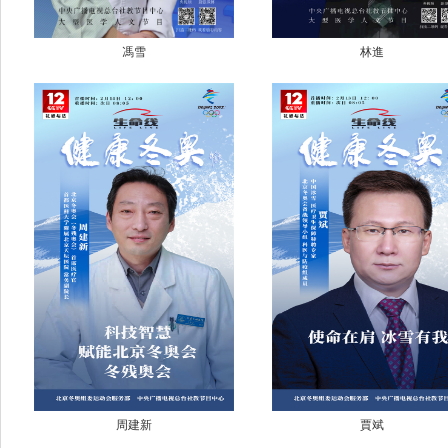
馮雪
林進
周建新
賈斌