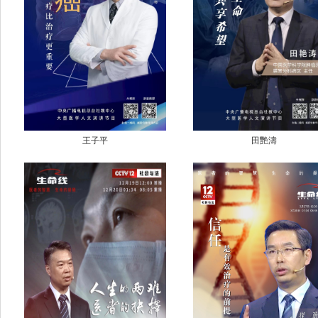
王子平
田艷濤