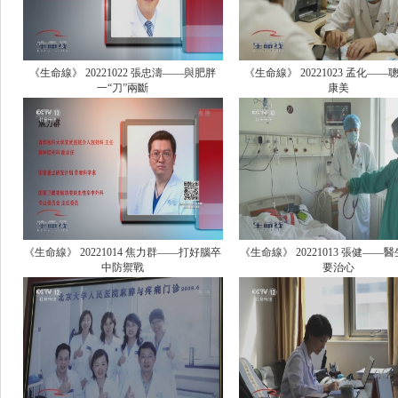
《生命線》 20221022 張忠濤——與肥胖
《生命線》 20221023 孟化——
一“刀”兩斷
康美
《生命線》 20221014 焦力群——打好腦卒
《生命線》 20221013 張健——
中防禦戰
要治心