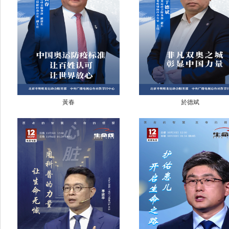
黃春
於德斌