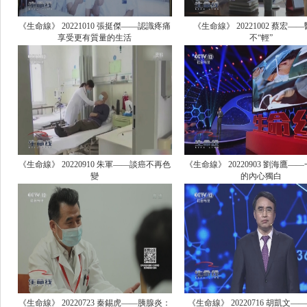
《生命線》 20221010 張挺傑——認識疼痛
《生命線》 20221002 蔡宏—
享受更有質量的生活
不“輕”
《生命線》 20220910 朱軍——談癌不再色
《生命線》 20220903 劉海鷹—
變
的內心獨白
《生命線》 20220723 秦錫虎——胰腺炎：
《生命線》 20220716 胡凱文—