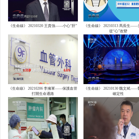
《生命線》 20210320 王貴強——小心“肝”
《生命線》 20210313 馬長生—
從“心”改變
《生命線》 20210206 李擁軍——保護血管
《生命線》 20210130 魏文斌—
打開生命通路
確定性