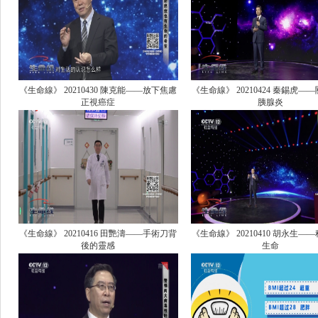
《生命線》 20210430 陳克能——放下焦慮
《生命線》 20210424 秦錫虎—
正視癌症
胰腺炎
《生命線》 20210416 田艷濤——手術刀背
《生命線》 20210410 胡永生—
後的靈感
生命