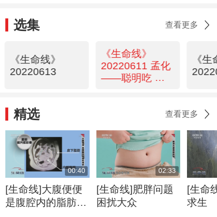
选集
查看更多
《生命线》
《生命线》
《生
20220611 孟化
20220613
2022
——聪明吃 健
康美
精选
查看更多
00:40
02:33
[生命线]大腹便便
[生命线]肥胖问题
[生命
是腹腔内的脂肪堆
困扰大众
求生
积