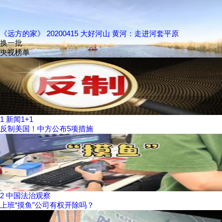
《远方的家》 20200415 大好河山 黄河：走进河套平原
换一批
央视榜单
1
新闻1+1
反制美国！中方公布5项措施
2
中国法治观察
上班“摸鱼”公司有权开除吗？