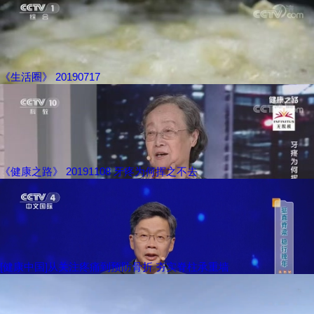
《生活圈》 20190717
《健康之路》 20191108 牙疼为何挥之不去
[健康中国]从关注疼痛到预防骨折 夯实脊柱承重墙