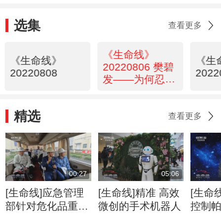
选集
查看更多
《生命线》
《生命线》
《生
20220806 樊碧
20220808
2022
发——为何忍痛
百害而无一利
精选
查看更多
00:27
05:06
[生命线]应急管理
[生命线]精准 高效
[生命
部针对危化品重大
微创的手术机器人
控制
危险源企业开展