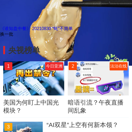
《谁知盘中餐》 20210830 “蚝”不简单
换一批
央视榜单
1
2
今日亚洲
法治在线
美国为何盯上中国光
暗语引流？午夜直播
模块？
间乱象
“AI双星”上空有何新本领？
3