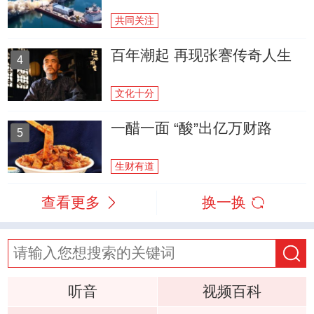
共同关注
百年潮起 再现张謇传奇人生
4
文化十分
一醋一面 “酸”出亿万财路
5
生财有道
查看更多
换一换
听音
视频百科