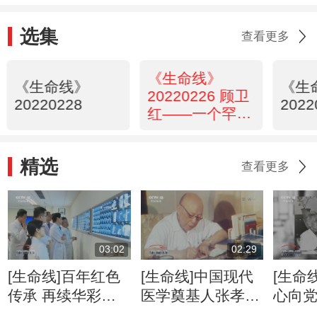
选集
查看更多
《生命线》
《生命线》
《生
20220226 顾卫
20220228
2022
红——一个罕见
病医生的守望
精选
查看更多
03:02
02:29
[生命线]百年红色
[生命线]中国现代
[生命
传承 再续华彩篇
医学奠基人张孝骞
心向
章
88岁入党