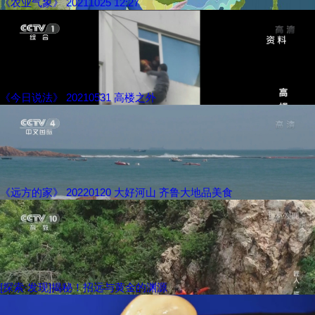
《农业气象》 20211025 12:27
《今日说法》 20210531 高楼之外
《远方的家》 20220120 大好河山 齐鲁大地品美食
[探索·发现]揭秘！招远与黄金的渊源