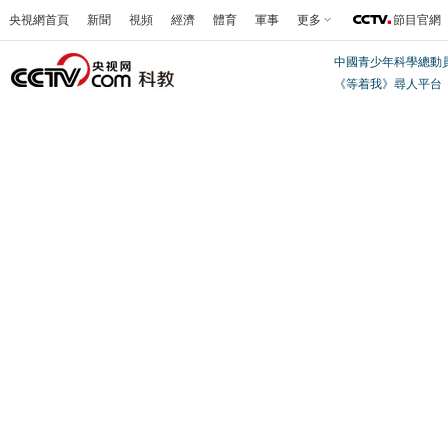
央視網首頁
新聞
視頻
經濟
體育
軍事
更多
節目官網
中國青少年科學總動
《等着我》尋人平台