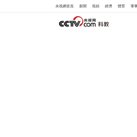
央視網首頁
新聞
視頻
經濟
體育
軍