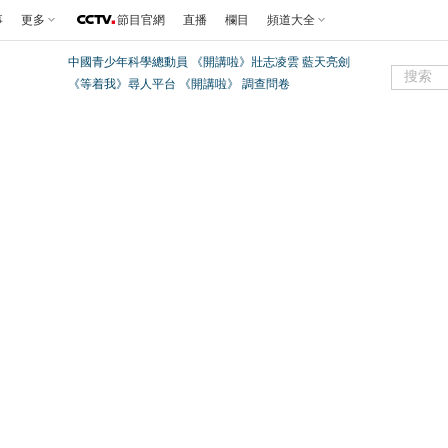
事
更多
節目官網
直播
欄目
頻道大全
中國青少年科學總動員
《開講啦》壯志凌雲 藍天亮劍
《等着我》尋人平台
《開講啦》
調查問卷