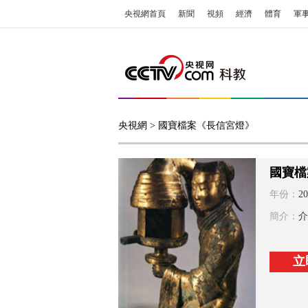
央視網首頁
新聞
視頻
經濟
體育
軍
央視網
> 國寶檔案《長信宮燈》
國寶檔
年份：
20
簡介：
介
立