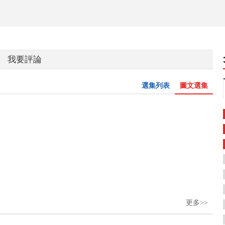
我要評論
選集列表
圖文選集
更多>>