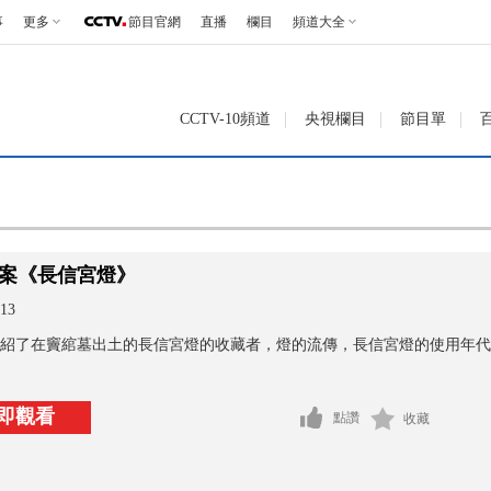
事
更多
節目官網
直播
欄目
頻道大全
CCTV-10頻道
央視欄目
節目單
案《長信宮燈》
13
紹了在竇綰墓出土的長信宮燈的收藏者，燈的流傳，長信宮燈的使用年代
即觀看
點讚
收藏