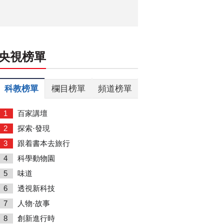
央視榜單
科教榜單
欄目榜單
頻道榜單
1
百家講壇
2
探索·發現
3
跟着書本去旅行
4
科學動物園
5
味道
6
透視新科技
7
人物·故事
8
創新進行時