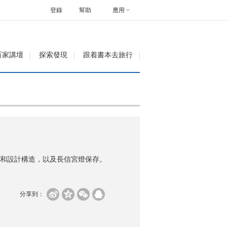
登錄
幫助
應用
百家講壇
探索發現
跟着書本去旅行
和設計構造，以及長信宮燈保存。
分享到：