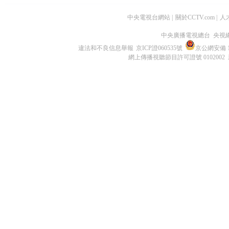
中央電視台網站
|
關於CCTV.com
|
人
中央廣播電視總台 央視
違法和不良信息舉報
京ICP證060535號
京公網安備 11
網上傳播視聽節目許可證號 0102002