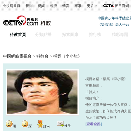
央視網首頁
新聞
視頻
經濟
體育
軍事
更多
節目官網
中國青少年科學總動
《等着我》尋人平台
科教首頁
分類點播
探索圖庫
排行榜
精彩專題
中國網絡電視台
>
科教台
> 檔案《李小龍》
欄目名稱：檔案《李小龍》
首播頻道：
主持人：
欄目簡介：
他的電影曾被一位偉人喜愛，
生的缺陷，如何能成為功夫巨
預示了成功與災難？
[
查看全部
]
分享
頂
踩
評分