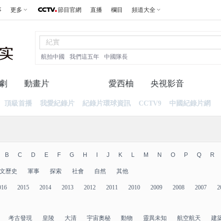
事
更多
節目官網
直播
欄目
頻道大全
航拍中國
我們這五年
中國隊長
劇
動畫片
紀錄片
愛西柚
央視影音
頂級首播
我愛紀錄片
紀錄片環球資訊
CCTV9
中國紀錄片網
B
C
D
E
F
G
H
I
J
K
L
M
N
O
P
Q
R
文歷史
軍事
探索
社會
自然
其他
016
2015
2014
2013
2012
2011
2010
2009
2008
2007
2
考古發現
皇陵
大清
宇宙奧秘
動物
靈異未知
航空航天
建