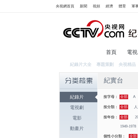
央視網首頁
新聞
視頻
經濟
體育
軍
首頁
電視
紀錄片大全
專題策劃
央視精品
紀實台
紀錄片
按字母：
全部
A
按分類：
全部
人
電視劇
按年份：
全部
2
電影
1949-1978
動畫片
個性小分類：
全部