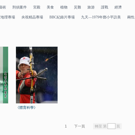
藝術
刑偵案件
宮殿
美食
植物
災難
旅游
諜戰
經濟
家地理專場
央視精品專場
BBC紀錄片專場
九天—1979年鄧小平訪美
兩性
《體育科學》
1
下一頁
轉至 第
頁