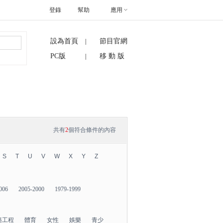
登錄
幫助
應用
設為首頁
節目官網
|
搜索
PC版
移 動 版
|
共有
2
個符合條件的內容
S
T
U
V
W
X
Y
Z
006
2005-2000
1979-1999
築工程
體育
女性
娛樂
青少