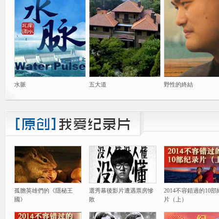
水脈
五大道
野性的終結
孤膽英雄們的《隱秘王
選秀幕後影片遭遇票房慘
2014不容錯過的10
國》
敗
片（上）