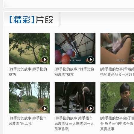
[綠手指的故事]綠手指的
[綠手指的故事]“綠手指份
[綠手指的故事]帶着
成功
額農園”成立
指的農産品又一次趕
[綠手指的故事]綠手指市
[綠手指的故事]綠手指市
[綠手指的故事]鄒子龍
民農園“用工荒”
民農園從三人團隊到一人
哥 魚片三個中國合夥
孤軍作戰
真實故事