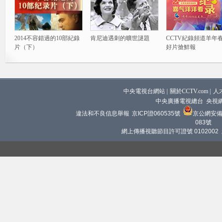
2014不容錯過的10部紀錄
肯尼迪遇刺的曠世謎題
CCTV紀錄頻道羊年
片（下）
好片搶鮮報
中央電視台網站
|
關於CCTV.com
|
人
中央廣播電視總台 央視
違法和不良信息舉報
京ICP證060535號
京公網安備 1
083號
網上傳播視聽節目許可證號 0102002