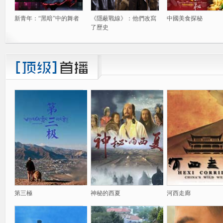
新青年：“黑暗”中的舞者
《隱蔽戰線》：他們改寫
中國美食探秘
了歷史
第三極
神秘的西夏
河西走廊