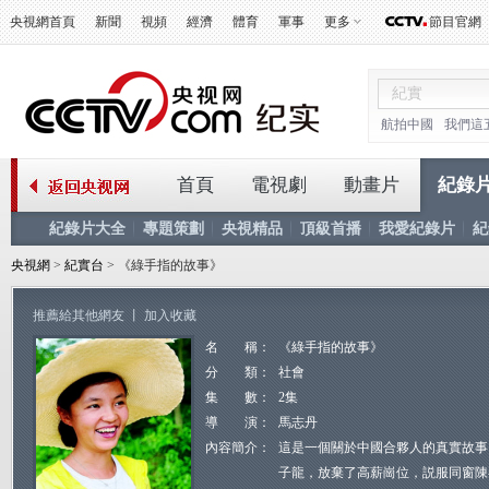
央視網首頁
新聞
視頻
經濟
體育
軍事
更多
節目官網
航拍中國
我們這
首頁
電視劇
動畫片
紀錄
紀錄片大全
專題策劃
央視精品
頂級首播
我愛紀錄片
紀
央視網
>
紀實台
> 《綠手指的故事》
推薦給其他網友
丨
加入收藏
名 稱：
《綠手指的故事》
分 類：
社會
集 數：
2集
導 演：
馬志丹
內容簡介：
這是一個關於中國合夥人的真實故事。
子龍，放棄了高薪崗位，説服同窗陳