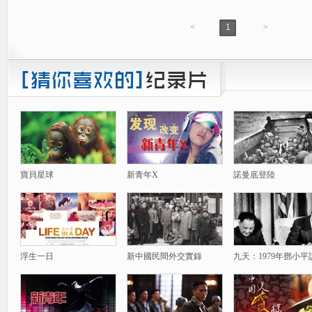
<
1
>
寶貝星球
新青年X
諾曼底登陸
浮生一日
新中國民間外交實錄
九天：1979年鄧小平