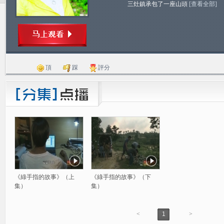
三灶鎮承包了一座山頭
[查看全部]
頂
踩
評分
《綠手指的故事》（上
《綠手指的故事》（下
集）
集）
<
1
>