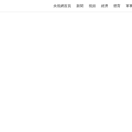
央視網首頁
新聞
視頻
經濟
體育
軍