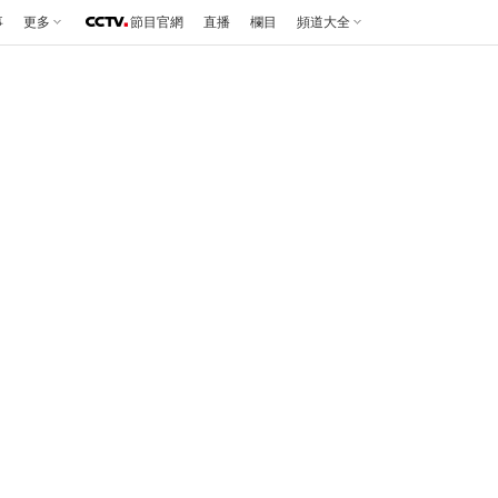
事
更多
節目官網
直播
欄目
頻道大全