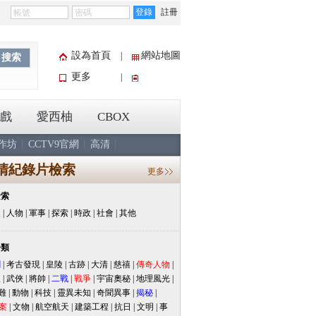
登錄
註冊
設為首頁
網站地圖
|
搜索
更多
|
戲
愛西柚
CBOX
作坊
CCTV9官網
高清
清紀錄片檢索
更多
檢索
史
|
人物
|
軍事
|
探索
|
時政
|
社會
|
其他
分類
聞
|
考古發現
|
皇陵
|
古跡
|
大清
|
慈禧
|
傳奇人物
|
人
|
武俠
|
將帥
|
二戰
|
戰爭
|
宇宙奧秘
|
地理風光
|
難
|
動物
|
科技
|
靈異未知
|
奇聞異事
|
揭秘
|
案
|
文物
|
航空航天
|
建築工程
|
抗日
|
文明
|
事