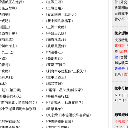
灣護航正在進行》
《血戰三湘》
件
|
外交
改革開
自衛反擊戰》
《二戰史略》
百姓故
的時刻》
《秦帝國興亡話用人》
鄧小平
|
十虎將》
《新中國兵器檔案》
剿匪記》
《三野十虎將》
按來源
藍盔在行動》
《爭雄三八線》
4南海風雲》
《南海風雲錄》
央視特
索發現
|
潛艇出海去》
《航母風雲錄》
奇
|
經典
一九三七》
《情注香江》
聽
|
音樂
之路》
《亮劍西點》
10放映
的音符》
《夢斷“三國”》
典傳奇
|
十虎將》
《刺向本�拉登的“三股叉”》
真相
|
國
精英系列》
《軍中犬霸王》
赤水》
《精武英雄》
按字母
一刻》(第三輯)
《“兩彈一星”功勳科學家》
A
|
B
|
C
-最長的43天》
《特種兵在行動》
S
|
T
|
U
|
線”前的博弈，勝算幾何？》
《伊朗戰火，點燃在即？》
鄧小平逝世15周年特別節
《狙擊兄弟》
頻道紀
《東京灣 日本簽署投降書背後》
來的密戰藝術》
《傳奇將軍胡景翼》
央視精
CCTV-5
軍售魔盒開啟》
《“鐵軍”在行動》