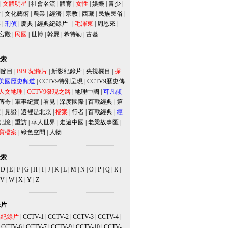
|
文體明星
|
社會名流
|
體育
|
女性
|
娛樂
|
青少
|
放
|
文化藝術
|
農業
|
經濟
|
宗教
|
西藏
|
民族民俗
|
事
|
刑偵
|
慶典
|
經典紀錄片
|
毛澤東
|
周恩來
|
宮殿
|
民國
|
世博
|
幹屍
|
希特勒
|
古墓
檢索
別節目
|
BBC紀錄片
|
新影紀錄片
|
央視欄目
|
探
美國歷史頻道
|
CCTV9特別呈現
|
CCTV9歷史傳
人文地理
|
CCTV9發現之路
|
地理中國
|
可凡傾
傳奇
|
軍事紀實
|
看見
|
深度國際
|
百戰經典
|
第
室
|
見證
|
這裡是北京
|
檔案
|
行者
|
百戰經典
|
經
記憶
|
重訪
|
華人世界
|
走遍中國
|
老梁故事匯
|
寶檔案
|
綠色空間
|
人物
檢索
|
D
|
E
|
F
|
G
|
H
|
I
|
J
|
K
|
L
|
M
|
N
|
O
|
P
|
Q
|
R
|
V
|
W
|
X
|
Y
|
Z
錄片
品紀錄片
|
CCTV-1
|
CCTV-2
|
CCTV-3
|
CCTV-4
|
|
CCTV-6
|
CCTV-7
|
CCTV-9
|
CCTV-10
|
CCTV-