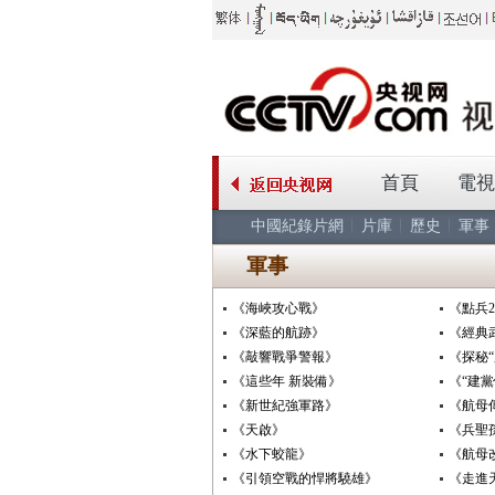
首頁
電視
中國紀錄片網
片庫
歷史
軍事
軍事
《海峽攻心戰》
《點兵2
《深藍的航跡》
《經典
《敲響戰爭警報》
《探秘
《這些年 新裝備》
《“建
《新世紀強軍路》
《航母
《天啟》
《兵聖
《水下蛟龍》
《航母
《引領空戰的悍將驍雄》
《走進