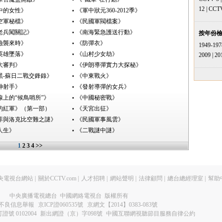
12
|
CCT
中的女性》
《軍中狀元360-2012季》
空軍秘檔》
《民國軍閥檔案》
老兵闖關記》
《南海緊急護送行動》
按年份
險襲來時》
《防彈衣》
1949-197
米英雄墜落》
《山村少女劫》
2009
|
20
大審判》
《伊朗導彈實力大探秘》
黑-蘇日二戰交鋒錄》
《中東戰火》
神射手》
《發射導彈的女兵》
線上的“候鳥哨所”》
《中國秘密戰》
的紅軍》（第一部）
《天宮出征》
菲與洛克比空難之謎》
《民國軍事風雲》
人生》
《二戰謎中謎》
1
2
3
4
>>
央電視台網站
|
關於CCTV.com
|
人才招聘
|
網站聲明
|
法律顧問
|
總台總經理室
|
幫助
中央廣播電視總台 中國網絡電視台 版權所有
不良信息舉報
京ICP證060535號
京網文【2014】0383-083號
 0102004
新出網證（京）字098號
中國互聯網視聽節目服務自律公約