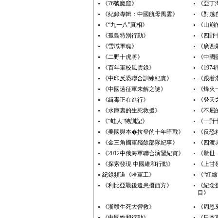
《76號魔窟》
《亞丁
《紀錄專輯：中國航母風雲》
《對越
《“九一八”真相》
《山崩
《孤島特別行動》
《四野
《雪域軍魂》
《廣西
《二野十虎將》
《中國
《百年軍校風雲錄》
《197
《中印反恐聯合訓練紀實》
《跟着
《中國遠征軍未解之謎》
《烽火
《緝毒正在進行》
《登天
《水庫裏的生死救援》
《不屈
《“蛙人”特訓記》
《一野
《美國與本�拉登的十年暗戰》
《反恐
《金三角國軍殘餘部隊紀事》
《四渡
《2012中俄海軍聯合演習紀實》
《驚世
《探索發現 中國維和行動》
《上甘嶺
紀錄頻道《哈軍工》
《“紅
《利比亞戰後遺患擾西方》
《紀念
目》
《浙贛生死大營救》
《周恩
《中國維和行動》
《日本