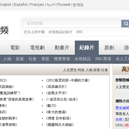
舌尖上的中國
央視精品紀錄片
BBC
電影
電視劇
動畫片
紀錄片
原創
游
人物
探索
社會
專題
獲獎專場
央視精品
BBC專場
名人工
高
人文歷史
時政
人物
探索
社會
按類型
012》
《2012風雲回望--中國的力量》
武器揭秘》
《高原練兵忙》
人文歷
“魔鬼訓練營”》
《血戰太平洋》
黨偉業”背後的真實故事》
《<波茨坦公告>始末》
個性小
傳奇》
《斷刀》
歷史秘
孫武》
《偉大的會議》
軍政名
改變的戰爭》
《博覽 百年航母》
自然
|
災
天邊季節哨》
《國慶閱兵大揭秘》
UFO
|
懸