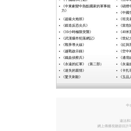
《中東劇變中熱點國家的軍事能
《硝煙
力》
《中國
《超級火炮班》
《坦克
《鍛造反恐尖兵》
《當危
《10小時極限突襲》
《40
《武漢爆炸犯落網記》
《世紀
《戰爭導火線》
《紅與
《越戰啟示錄》
《空中
《鐵血偵察兵》
《邊境
《永遠的紅軍》（第二部）
《永遠
《迷失的親情》
《卡扎
《驚天刺殺》
《玉品
中
違法和
網上傳播視聽節目許可證號