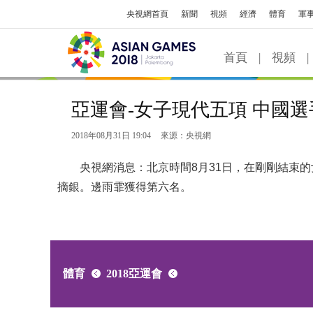
央視網首頁
新聞
視頻
經濟
體育
軍
首頁
|
視頻
|
亞運會-女子現代五項 中國
2018年08月31日 19:04
來源：央視網
央視網消息：北京時間8月31日，在剛剛結束的
摘銀。邊雨霏獲得第六名。
體育
2018亞運會