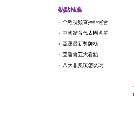
熱點推薦
全程視頻直播亞運會
中國體育代表團名單
亞運最新獎牌榜
亞運會五大看點
八大非奧項怎麼玩