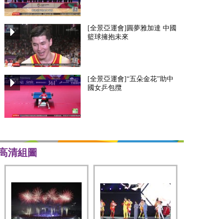
[全景亞運會]圓夢雅加達 中國
籃球擁抱未來
[全景亞運會]“五朵金花”助中
國女乒包攬
高清組圖