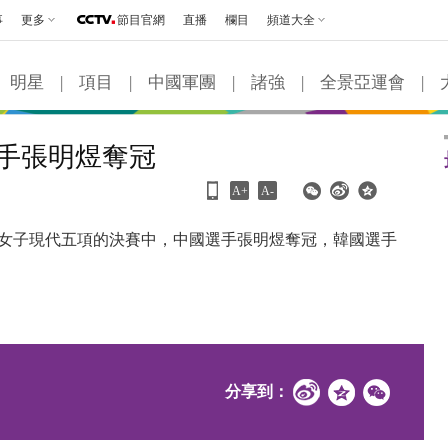
事
更多
節目官網
直播
欄目
頻道大全
明星
|
項目
|
中國軍團
|
諸強
|
全景亞運會
|
選手張明煜奪冠
A+
A-
女子現代五項的決賽中，中國選手張明煜奪冠，韓國選手
分享到：