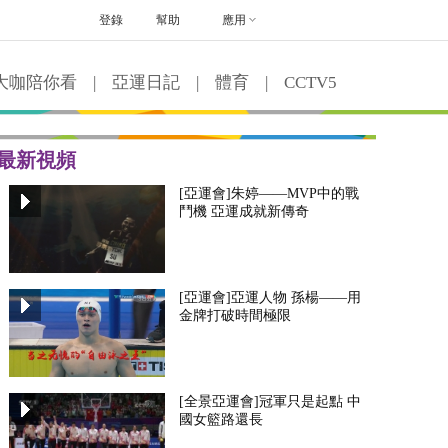
登錄
幫助
應用
大咖陪你看
|
亞運日記
|
體育
|
CCTV5
最新視頻
[亞運會]朱婷——MVP中的戰
鬥機 亞運成就新傳奇
[亞運會]亞運人物 孫楊——用
金牌打破時間極限
[全景亞運會]冠軍只是起點 中
國女籃路還長