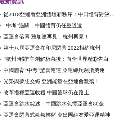
最新資訊
從2018亞運看亞洲體壇新秩序：中日體育對決開始
“中考”過關，中國體育仍任重道遠
亞運會落幕 雅加達再見，杭州再見！
第十八屆亞運會在印尼閉幕 2022相約杭州
“杭州時間”主創解析幕後：向全世界精彩告白
中國體育“中考”驚喜連連 亞運練兵劍指奧運
光榮與夢想交織 亞洲能量在亞運會激蕩！
改革播種亞運收穫 中國籃球仍在路上
亞運會跳水綜述：中國跳水包攬亞運會80金
亞運會閉幕式氣氛輕鬆 突出團結友愛亞運精神