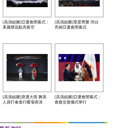
[高清組圖]亞運會閉幕式：
[高清組圖]眾星齊聚 同台
美麗煙花點亮夜空
亮相亞運會閉幕式
[高清組圖]突遇大雨 舞美
[高清組圖]亞運會閉幕式：
人員打傘進行暖場表演
會旗交接儀式舉行