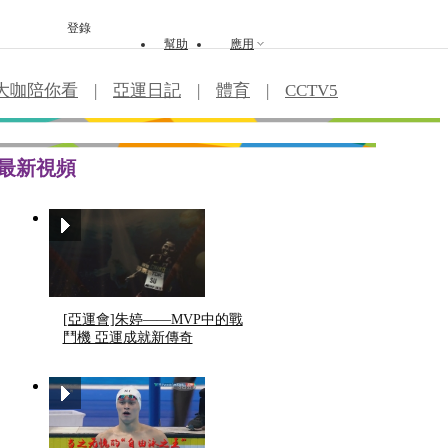
登錄
幫助
應用
大咖陪你看
|
亞運日記
|
體育
|
CCTV5
最新視頻
[亞運會]朱婷——MVP中的戰
鬥機 亞運成就新傳奇