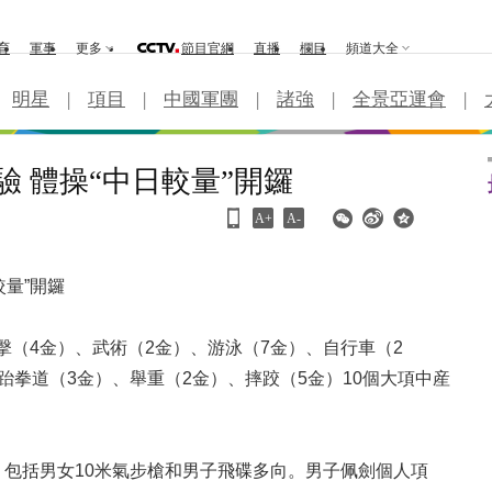
育
軍事
更多
節目官網
直播
欄目
頻道大全
明星
|
項目
|
中國軍團
|
諸強
|
全景亞運會
|
驗 體操“中日較量”開鑼
A+
A-
較量”開鑼
（4金）、武術（2金）、游泳（7金）、自行車（2
跆拳道（3金）、舉重（2金）、摔跤（5金）10個大項中産
包括男女10米氣步槍和男子飛碟多向。男子佩劍個人項