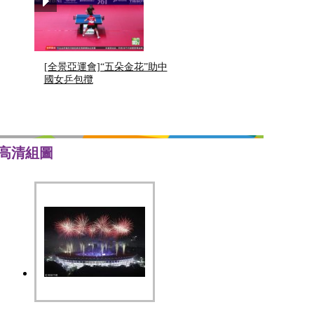
[全景亞運會]“五朵金花”助中
國女乒包攬
高清組圖