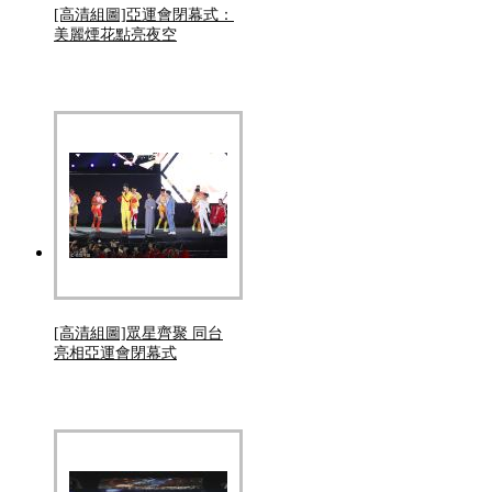
[高清組圖]亞運會閉幕式：
美麗煙花點亮夜空
[高清組圖]眾星齊聚 同台
亮相亞運會閉幕式