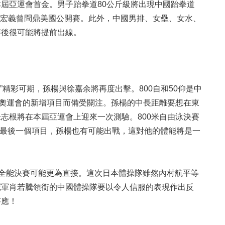
屆亞運會首金。男子跆拳道80公斤級將出現中國跆拳道
，孫宏義曾問鼎美國公開賽。此外，中國男排、女壘、女水、
賽後很可能將提前出線。
精彩可期，孫楊與徐嘉余將再度出擊。800自和50仰是中
京奧運會的新增項目而備受關注。孫楊的中長距離要想在東
志根將在本屆亞運會上迎來一次測驗。800米自由泳決賽
力是最後一個項目，孫楊也有可能出戰，這對他的體能將是一
全能決賽可能更為直接。這次日本體操隊雖然內村航平等
冠軍肖若騰領銜的中國體操隊要以令人信服的表現作出反
答應！