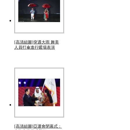
[高清組圖]突遇大雨 舞美
人員打傘進行暖場表演
[高清組圖]亞運會閉幕式：