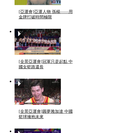
[亞運會]亞運人物 孫楊——用
金牌打破時間極限
[全景亞運會]冠軍只是起點 中
國女籃路還長
[全景亞運會]圓夢雅加達 中國
籃球擁抱未來