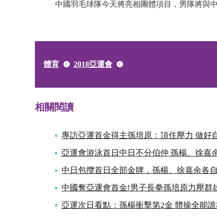
中國羽毛球隊今天將亮相團體項目，男隊將與中國
體育
2018亞運會
相關閱讀
專訪亞運首金得主孫培原：頂住壓力 做好
亞運會游泳首日中日不分伯仲 孫楊、徐嘉
中日包攬首日全部金牌，孫楊、徐嘉余各
中國奪亞運會首金!男子長拳孫培原力壓群
亞運次日看點：孫楊衝擊第2金 體操全能誰