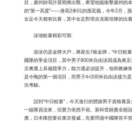
目，廣州帥哥許英明將出戰，希望他能衝擊廣州的本
的“第一高度”——身高2米01的孫宏義，今年2月
女足今天都有比賽，其中女足對塔吉克斯坦隊的比
泳池較量精彩可期
游泳仍是金牌大戶，將産生7枚金牌，“中日較量”
國隊的爭金項目，其中男子800米自由泳因成為東
京奧運上具備競爭力，能力還必須提升，他和教練朱
是今晚的第一個項目，而男子4×200米自由泳接
次考驗。
説到“中日較量”，今天進行的體操男子資格賽及
一線隊員沒來，但實力依然不俗。新科世錦賽全能
應，日本隊想要在東京發威，先要問過中國隊答不