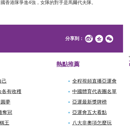
香港隊爭進4強，女隊的對手是馬爾代夫隊。
分享到：
熱點推薦
自己
全程視頻直播亞運會
余各有收穫
中國體育代表團名單
自圓夢
亞運最新獎牌榜
雄奪冠
亞運會五大看點
稱王
八大非奧項怎麼玩