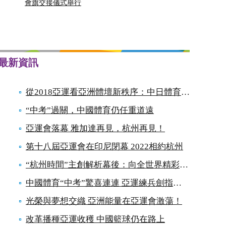
會旗交接儀式舉行
最新資訊
從2018亞運看亞洲體壇新秩序：中日體育對決開始
“中考”過關，中國體育仍任重道遠
亞運會落幕 雅加達再見，杭州再見！
第十八屆亞運會在印尼閉幕 2022相約杭州
“杭州時間”主創解析幕後：向全世界精彩告白
中國體育“中考”驚喜連連 亞運練兵劍指奧運
光榮與夢想交織 亞洲能量在亞運會激蕩！
改革播種亞運收穫 中國籃球仍在路上