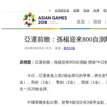
央視網首頁
新聞
視頻
經濟
體
首頁
|
視頻
|
亞運前瞻：孫楊迎來800自測
2018年08月20日 10:25
來源：
廣州日報
原標題：
亞運前瞻：孫楊迎來800自測驗 體操“中日
今日，亞運會進入第2個金牌日的爭奪，將在射擊
金）、馬術（1金）、擊劍（2金）、體操（1金）、
生一共29枚金牌。
中國軍團多點出擊。射擊4個項目有3個爭金點，