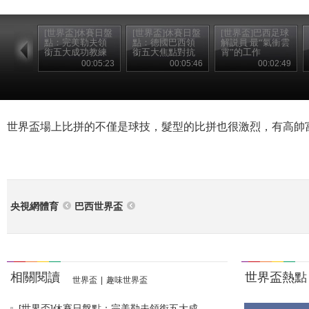
[世界盃]休賽日盤
[世界盃]休賽日盤
[世界盃]巴西足球
點：完美勒夫領
點：德國巴西領
解説員 最“氣衝雲
銜五大成功教練
銜五大焦點對抗
霄”的工作
00:05:23
00:05:46
00:02:49
世界盃場上比拼的不僅是球技，髮型的比拼也很激烈，有高帥
央視網體育
巴西世界盃
相關閱讀
世界盃熱點
世界盃
|
趣味世界盃
[世界盃]休賽日盤點：完美勒夫領銜五大成...