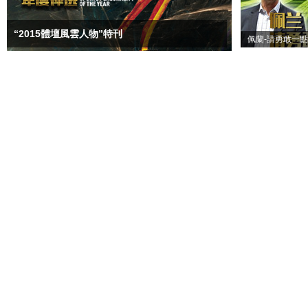
“2015體壇風雲人物”特刊
佩蘭-請勇敢一點