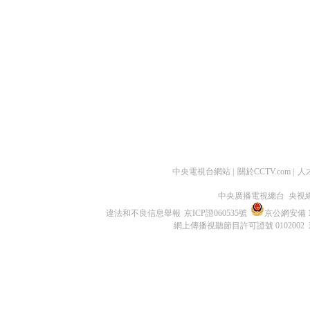
中央電視台網站
|
關於CCTV.com
|
人
中央廣播電視總台 央視
違法和不良信息舉報
京ICP證060535號
京公網安備 11
網上傳播視聽節目許可證號 0102002