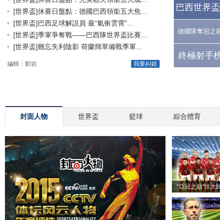
巴西世界盃
[世界盃]休賽日盤點：德國巴西領銜五大焦...
[世界盃]巴西足球解説員 最“氣衝雲霄”...
德國隊奪冠之
[世界盃]季軍爭奪戰——巴西隊世界盃比賽...
[世界盃]難忘失利陰影 荷蘭簡單備戰季軍...
終極射手榜
編輯：劉岩
我要糾錯
封面人物
世界盃
籃球
綜合體育
“亞冠之巔”恒大