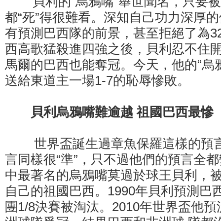
貝利的“烏鴉嘴”舉世聞名，只要被
都“死”得很難看。深知自己功力深厚
有預測巴西隊的前景，甚至拒絕了為3
西高歌猛殺進四強之後，貝利忍不住
馬爾的巴西也能奪冠。今天，他的“烏
送給東道主一場1-7的恥辱慘敗。
貝利烏鴉嘴難逾越 祖國巴西最慘
世界盃誕生過章魚保羅這樣的預言
言同樣很“準”，只不過他們的預言全
中最著名的烏鴉嘴莫過於球王貝利，被
自己的祖國巴西。1990年貝利預測巴
團1/8決賽被淘汰。2010年世界盃他