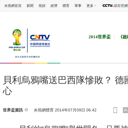
央視網首頁
新聞
視頻
經濟
體育
軍事
更多
節目官網
2014世界盃
《超
貝利烏鴉嘴送巴西隊慘敗？ 德
心
央視網體育 2014年07月09日 06:42
A-
世界盃資訊