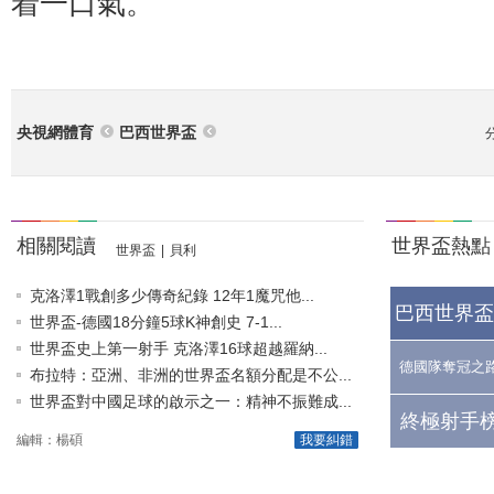
着一口氣。
央視網體育
巴西世界盃
相關閱讀
世界盃熱點
世界盃
|
貝利
克洛澤1戰創多少傳奇紀錄 12年1魔咒他...
巴西世界盃
世界盃-德國18分鐘5球K神創史 7-1...
世界盃史上第一射手 克洛澤16球超越羅納...
德國隊奪冠之
布拉特：亞洲、非洲的世界盃名額分配是不公...
世界盃對中國足球的啟示之一：精神不振難成...
終極射手榜
編輯：楊碩
我要糾錯