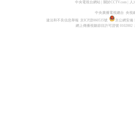
中央電視台網站
|
關於CCTV.com
|
人
中央廣播電視總台 央視
違法和不良信息舉報
京ICP證060535號
京公網安備 11
網上傳播視聽節目許可證號 0102002