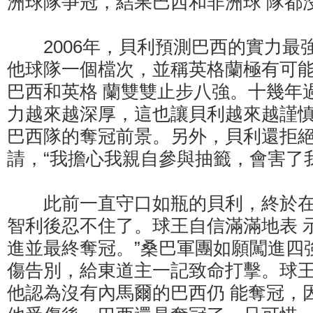
洲球隊爭冠，結果巴西和非洲球 隊都
2006年，貝利預測巴西的實力最
他球隊一個檔次，並稱英格蘭極有可
巴西和英格 蘭雙雙止步八強。十幾年
力越來越深厚，這也讓貝利越來越謹
巴西隊的奪冠前景。另外，貝利還拒絕
請，“我擔心我親自參與抽籤，會害了
此前一直守口如瓶的貝利，終於在
智利後忍不住了。球王自信滿滿地表 
進並最終奪冠。”桑巴軍團如願闖進四
傷告別，給東道主一記致命打擊。球
他認為沒有內馬爾的巴西仍 能奪冠，因