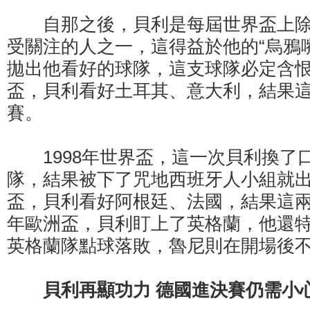
自那之後，貝利是每屆世界盃上除
受關注的人之一，這得益於他的“烏鴉
拋出他看好的球隊，這支球隊必定含恨而
盃，貝利看好土耳其、意大利，結果
賽。
1998年世界盃，這一次貝利換了
隊，結果被下了咒地西班牙人小組就出局
盃，貝利看好阿根廷、法國，結果這兩隊
年歐洲盃，貝利盯上了英格蘭，他還
英格蘭隊點球落敗，魯尼則在開場後
貝利再顯功力 德國進決賽仍需小