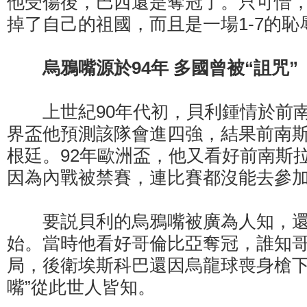
他受傷後，巴西還是奪冠了。只可惜
掉了自己的祖國，而且是一場1-7的恥
烏鴉嘴源於94年 多國曾被“詛咒”
上世紀90年代初，貝利鍾情於前南
界盃他預測該隊會進四強，結果前南斯
根廷。92年歐洲盃，他又看好前南斯
因為內戰被禁賽，連比賽都沒能去參
要説貝利的烏鴉嘴被廣為人知，還要
始。當時他看好哥倫比亞奪冠，誰知
局，後衛埃斯科巴還因烏龍球喪身槍下
嘴”從此世人皆知。