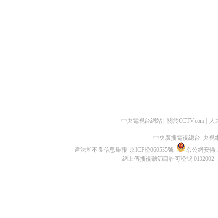
中央電視台網站
|
關於CCTV.com
|
人
中央廣播電視總台 央視
違法和不良信息舉報
京ICP證060535號
京公網安備 11
網上傳播視聽節目許可證號 0102002