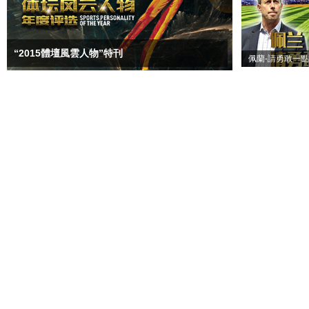
“2015體壇風雲人物”特刊
佩蘭-請勇敢一點