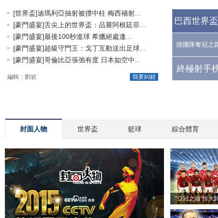
[世界盃]迪瑪利亞抽射被撲中柱 梅西補射...
巴西世界盃
[豪門盛宴]舌尖上的世界盃：品嘗阿根廷菲...
[豪門盛宴]最後100秒進球 希臘絕處逢...
德國隊奪冠之
[豪門盛宴]超級守門王：戈丁互動送出足球...
[豪門盛宴]哥倫比亞張弛有度 日本如空中...
終極射手榜
編輯：劉岩
我要糾錯
封面人物
世界盃
籃球
綜合體育
“亞冠之巔”恒大