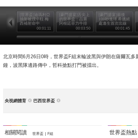
[世界盃]迪瑪利亞
[豪門盛宴]舌尖上
[豪門盛宴]最後
抽射被撲中柱 梅
的世界盃：品嘗
100秒進球 希臘絕
西補射命中
阿根廷菲力牛排
處逢生首次出線
00:01:11
00:03:50
00:01:45
北京時間6月26日0時，世界盃F組末輪波黑與伊朗在薩爾瓦多
鐘，波黑隊邊路傳中，哲科搶點打門被擋出。
央視網體育
巴西世界盃
相關閱讀
世界盃熱點
世界盃
|
F組