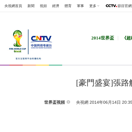
央視網首頁
新聞
視頻
經濟
體育
軍事
更多
節目官網
2014世界盃
《超
[豪門盛宴]張
央視網 2014年06月14日 20:3
世界盃視頻