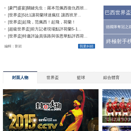
[豪門盛宴]關鍵先生：羅本范佩西復仇西班...
巴西世界盃
[世界盃]5比1讓荷蘭球迷瘋狂 讓西班牙...
[世界盃]起飛，范佩西！起飛，荷蘭！
德國隊奪冠之
[超級世界盃]前方記者現場點評荷蘭5-1...
[世界盃]特邀評論員張路與張恩華點評西荷...
終極射手榜
編輯：劉岩
我要糾錯
封面人物
世界盃
籃球
綜合體育
“亞冠之巔”恒大