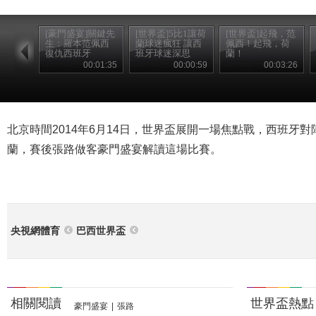
[豪門盛宴]關鍵先
[世界盃]5比1讓荷
[世界盃]起飛，范
生：羅本范佩西
蘭球迷瘋狂 讓西
佩西！起飛，荷
復仇西班牙
班牙球迷深思
蘭！
00:01:35
00:00:59
00:03:26
北京時間2014年6月14日，世界盃展開一場焦點戰，西班牙對
蘭，賽後張路做客豪門盛宴解讀這場比賽。
央視網體育
巴西世界盃
相關閱讀
世界盃熱點
豪門盛宴
|
張路