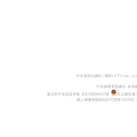
中央電視台網站
|
關於CCTV.com
|
人
中央廣播電視總台 央視
違法和不良信息舉報
京ICP證060535號
京公網安備 11
網上傳播視聽節目許可證號 0102002