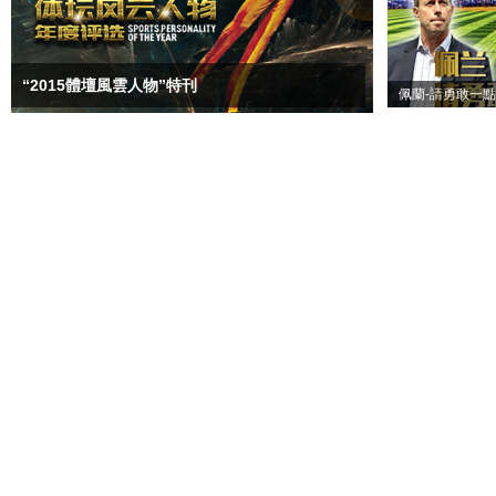
“2015體壇風雲人物”特刊
佩蘭-請勇敢一點