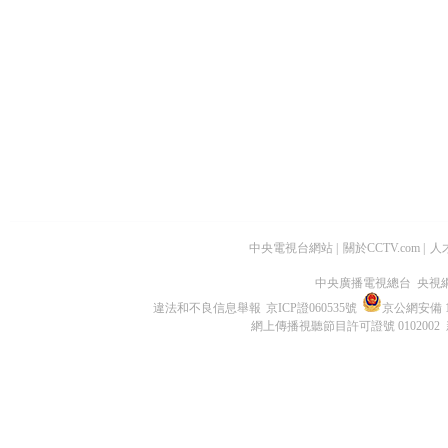
中央電視台網站
|
關於CCTV.com
|
人
中央廣播電視總台 央視
違法和不良信息舉報
京ICP證060535號
京公網安備 11
網上傳播視聽節目許可證號 0102002