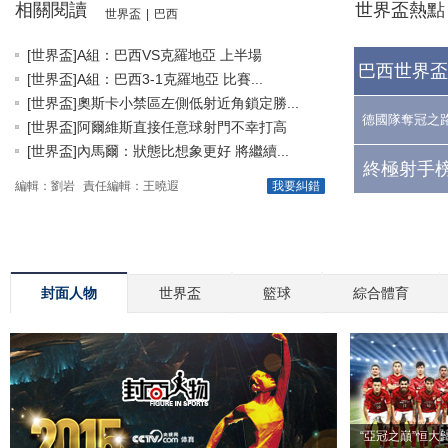
相關閱讀
世界盃熱點
世界盃
|
巴西
[世界盃]A組：巴西VS克羅地亞 上半場
巴西世界盃
[世界盃]A組：巴西3-1克羅地亞 比賽...
[世界盃]奧斯卡小禁區左側低射近角鎖定勝...
德國隊奪冠之
[世界盃]阿爾維斯直接任意球射門不幸打高
[世界盃]內馬爾：狀態比想象更好 將繼續...
終極射手榜
編輯：劉岩
責任編輯：王曉遐
我要糾錯
封面人物
世界盃
籃球
綜合體育
“亞冠之巔”恒大