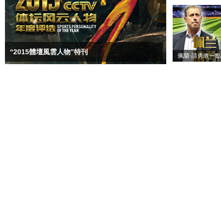
“2015體壇風雲人物”特刊
佩蘭-請勇敢一點