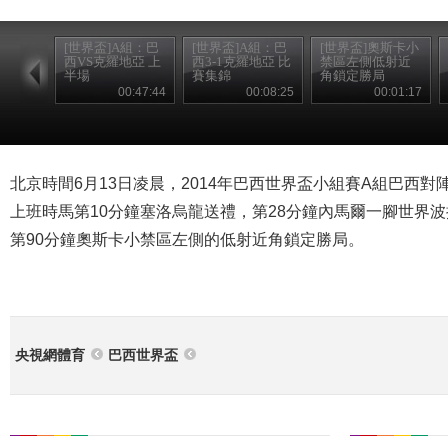
[世界盃]A組：巴
[世界盃]A組：巴
[世界盃]奧斯卡小
西VS克羅地亞 上
西3-1克羅地亞 比
禁區左側低射近
半場
賽集錦
角鎖定勝局
00:47:44
00:08:25
00:01:17
北京時間6月13日凌晨，2014年巴西世界盃小組賽A組巴西
上班時馬第10分鐘塞洛烏龍送禮，第28分鐘內馬爾一腳世界
第90分鐘奧斯卡小禁區左側的低射近角鎖定勝局。
央視網體育
巴西世界盃