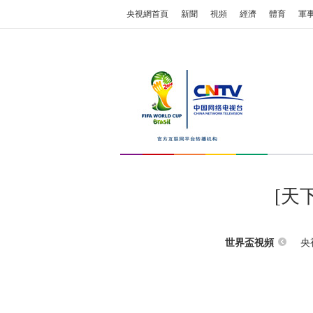
央視網首頁
新聞
視頻
經濟
體育
軍
[天
央
世界盃視頻