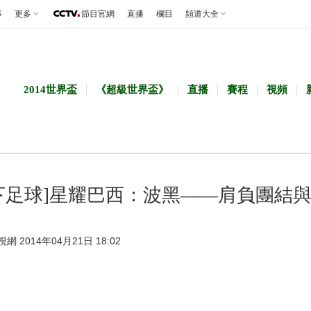
事
更多
節目官網
直播
欄目
頻道大全
2014世界盃
《超級世界盃》
直播
賽程
視頻
下足球]星耀巴西：波黑——肩負團結
視網 2014年04月21日 18:02