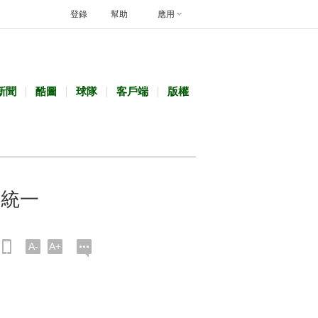
登錄
幫助
應用
新聞
酷圖
球隊
客戶端
版權
與統一
A-
A+