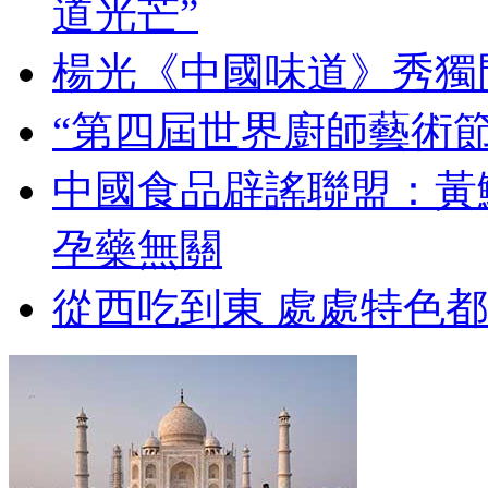
道光芒”
楊光《中國味道》秀獨
“第四屆世界廚師藝術節
中國食品辟謠聯盟：黃
孕藥無關
從西吃到東 處處特色