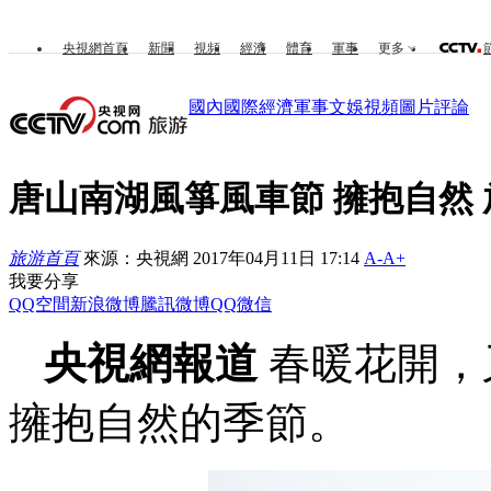
央視網首頁
新聞
視頻
經濟
體育
軍事
更多
國內
國際
經濟
軍事
文娛
視頻
圖片
評論
唐山南湖風箏風車節 擁抱自然
旅游首頁
來源：央視網 2017年04月11日 17:14
A-
A+
我要分享
QQ空間
新浪微博
騰訊微博
QQ
微信
央視網報道
春暖花開，
擁抱自然的季節。