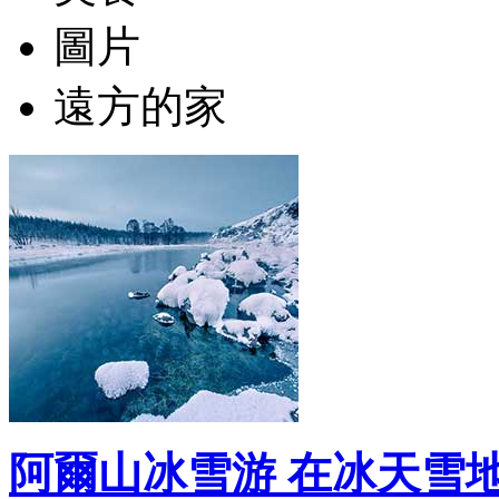
圖片
遠方的家
阿爾山冰雪游 在冰天雪