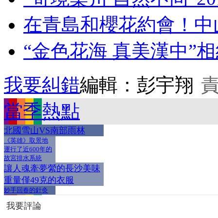
在青島和櫻花約會！中
“金色花海 真美漢中”相約
我要糾錯
編輯：彭宇翔
當季熱點
北國雪山VS南部雨林
《英雄》取景地
運行了近600年的
故宮排水系統
讓人魂牽夢縈的長沙美味
重量僅49克的衣服
妙手回春的針灸