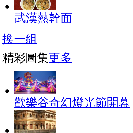
武漢熱幹面
換一組
精彩圖集
更多
歡樂谷奇幻燈光節開幕