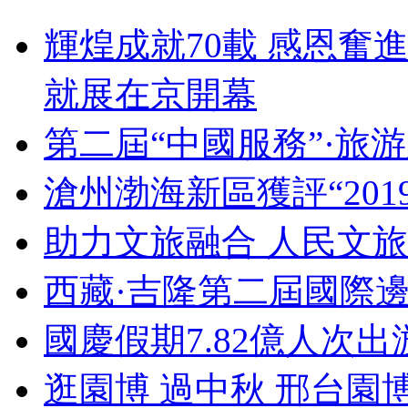
輝煌成就70載 感恩奮
就展在京開幕
第二屆“中國服務”·旅
滄州渤海新區獲評“20
助力文旅融合 人民文
西藏·吉隆第二屆國際
國慶假期7.82億人次出游
逛園博 過中秋 邢台園