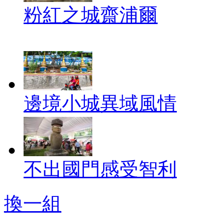
粉紅之城齋浦爾
邊境小城異域風情
不出國門感受智利
換一組