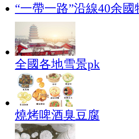
“一帶一路”沿線40余
全國各地雪景pk
燒烤啤酒臭豆腐