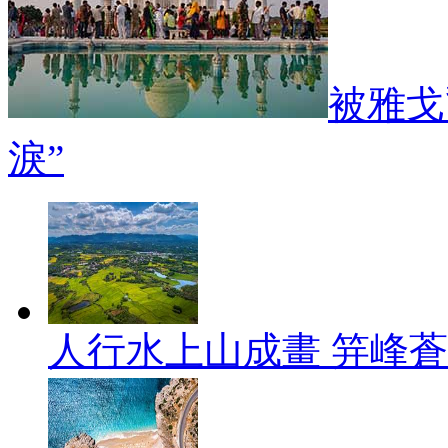
被雅戈
淚”
人行水上山成畫 笄峰