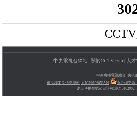
30
CCTV_
中央電視台網站
|
關於CCTV.com
|
人才
中央廣播電視總台 央視
違法和不良信息舉報
京ICP證060535號
京公網安備 11
網上傳播視聽節目許可證號 0102002