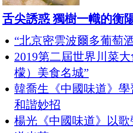
舌尖誘惑 獨樹一幟的衡
“北京密雲波爾多葡萄
2019第二屆世界川菜
檬）美食名城”
韓喬生《中國味道》學習
和諧妙招
楊光《中國味道》以歌