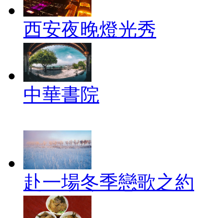
西安夜晚燈光秀
中華書院
赴一場冬季戀歌之約