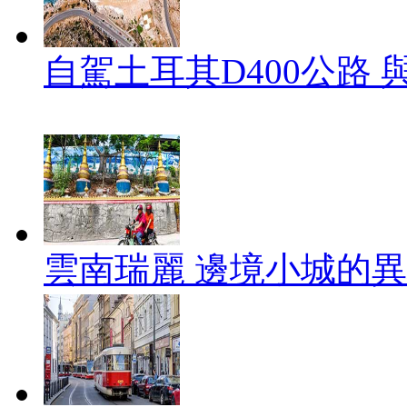
自駕土耳其D400公路
雲南瑞麗 邊境小城的