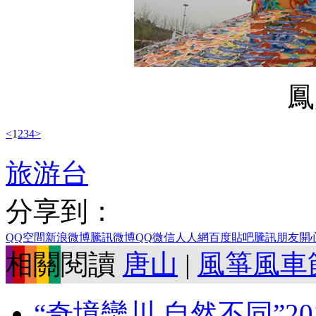
<
1
2
3
4
>
旅游台
分享到：
QQ空間
新浪微博
騰訊微博
QQ
微信
人人網
百度貼吧
騰訊朋友
開
相關閱讀
唐山
|
風箏風車
“奇境欒川 自然不同”20