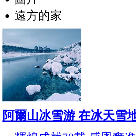
遠方的家
阿爾山冰雪游 在冰天雪