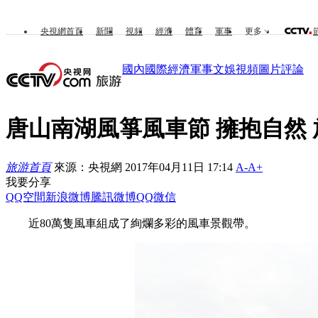
央視網首頁
新聞
視頻
經濟
體育
軍事
更多
國內
國際
經濟
軍事
文娛
視頻
圖片
評論
唐山南湖風箏風車節 擁抱自然
旅游首頁
來源：央視網 2017年04月11日 17:14
A-
A+
我要分享
QQ空間
新浪微博
騰訊微博
QQ
微信
近80萬隻風車組成了絢爛多彩的風車景觀帶。