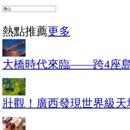
熱點推薦
更多
大橋時代來臨——跨4座
壯觀！廣西發現世界級天坑