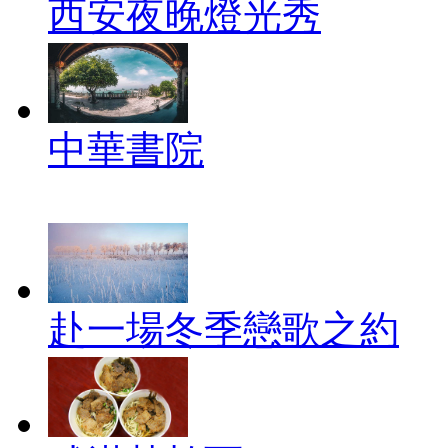
西安夜晚燈光秀
中華書院
赴一場冬季戀歌之約