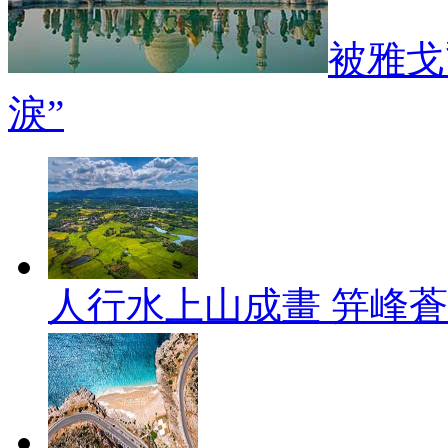
被雅戈
淚”
人行水上山成畫 笄峰