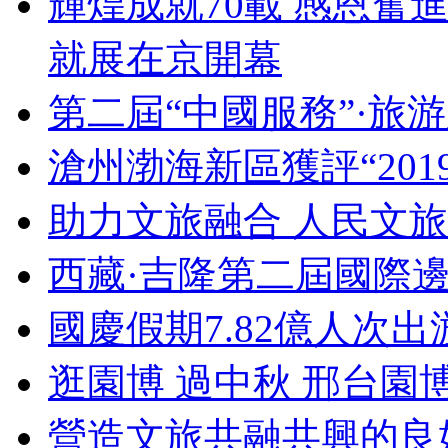
輝煌成就70載 感恩奮
就展在京開幕
第二屆“中國服務”·旅
滄州渤海新區獲評“20
助力文旅融合 人民文
西藏·吉隆第二屆國際
國慶假期7.82億人次出游
逛園博 過中秋 邢台園
營造文旅共融共興的良