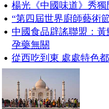
楊光《中國味道》秀獨
“第四屆世界廚師藝術節
中國食品辟謠聯盟：黃
孕藥無關
從西吃到東 處處特色