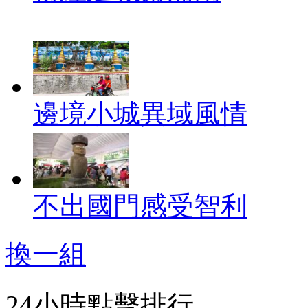
邊境小城異域風情
不出國門感受智利
換一組
24小時點擊排行