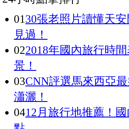
01
30張老照片讀懂天
見過！
02
2018年國內旅行時
景！
03
CNN評選馬來西亞最
瀟灑！
04
12月旅行地推薦！國
點