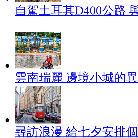
自駕土耳其D400公路
雲南瑞麗 邊境小城的
尋訪浪漫 給七夕安排