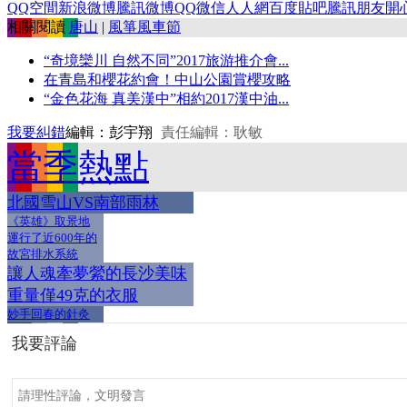
QQ空間
新浪微博
騰訊微博
QQ
微信
人人網
百度貼吧
騰訊朋友
開
相關閱讀
唐山
|
風箏風車節
“奇境欒川 自然不同”2017旅游推介會...
在青島和櫻花約會！中山公園賞櫻攻略
“金色花海 真美漢中”相約2017漢中油...
我要糾錯
編輯：彭宇翔
責任編輯：耿敏
當季熱點
北國雪山VS南部雨林
《英雄》取景地
運行了近600年的
故宮排水系統
讓人魂牽夢縈的長沙美味
重量僅49克的衣服
妙手回春的針灸