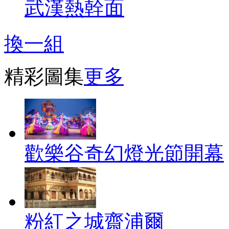
武漢熱幹面
換一組
精彩圖集
更多
歡樂谷奇幻燈光節開幕
粉紅之城齋浦爾