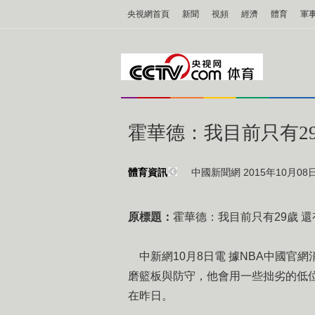
央視網首頁
新聞
視頻
經濟
體育
軍
霍華德：我目前只有29
中國新聞網 2015年10月08日 
體育資訊
原標題：
霍華德：我目前只有29歲 還
中新網10月8日電 據NBA中國官
磨籃板與防守，他會用一些拙劣的低
在昨日。