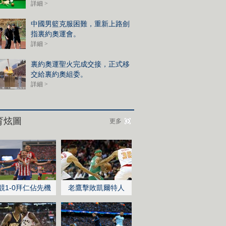
詳細 >
中國男籃克服困難，重新上路劍
指裏約奧運會。
詳細 >
裏約奧運聖火完成交接，正式移
交給裏約奧組委。
詳細 >
育炫圖
更多
競1-0拜仁佔先機
老鷹擊敗凱爾特人