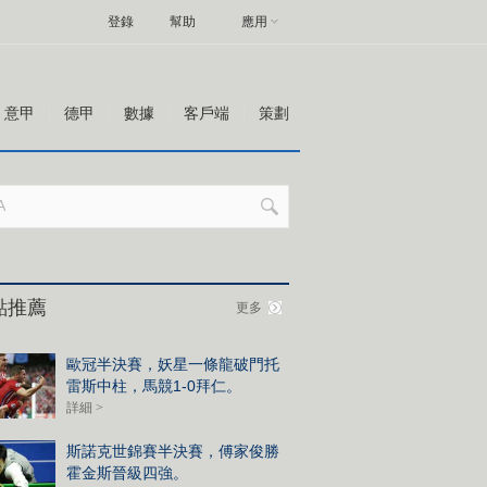
登錄
幫助
應用
意甲
德甲
數據
客戶端
策劃
點推薦
更多
歐冠半決賽，妖星一條龍破門托
雷斯中柱，馬競1-0拜仁。
詳細 >
斯諾克世錦賽半決賽，傅家俊勝
霍金斯晉級四強。