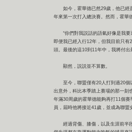
如今，霍華德已然29歲，他已經是
年來第一次打入總決賽。然而，霍華德
“你們對我説話的語氣好像是我要退
即便我已經入行12年，但我目前只有
頭。最後的這10到11年中，我將付出
顯然，説説並不算數。
至今，聯盟僅有20人打到過20個
出意外，科比本季踏上賽場的那一刻也
年滿30周歲的霍華德能夠再打11個
員，屆時他將接近41歲，並成為聯盟
經過背傷、膝傷，以及生涯前半段