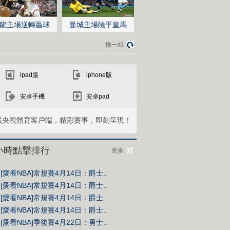
龍主場逆轉贏球
曼城主場險平皇馬
換一組
ipad版
iphone版
安卓手機
安卓pad
載央視體育客戶端，精彩賽事，即刻呈現！
4小時點擊排行
更多
[愛看NBA]常規賽4月14日：爵士..
[愛看NBA]常規賽4月14日：爵士..
[愛看NBA]常規賽4月14日：爵士..
[愛看NBA]常規賽4月14日：爵士..
[愛看NBA]季後賽4月22日：勇士..