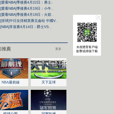
[愛看NBA]季後賽4月22日：勇士..
[愛看NBA]季後賽4月19日：小牛..
[愛看NBA]季後賽4月19日：火箭..
[排球]中日女排精英賽北侖站 中國V..
[NBA]常規賽4月14日：爵士VS..
央視體育客戶端
點擊或掃描下載