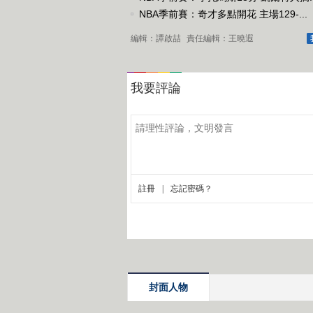
NBA季前賽：奇才多點開花 主場129-...
編輯：譚啟喆
責任編輯：王曉遐
封面人物