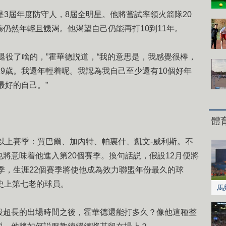
3屆年度防守人，8屆全明星。他將嘗試率領火箭隊20
仍然年輕且饑渴。他渴望自己仍能再打10到11年。
役了啥的，”霍華德説道，“我的意思是，我感覺很棒，
29歲。我還年輕着呢。我認為我自己至少還有10個好年
最好的自己。”
體
以上賽季：賈巴爾、加內特、帕裏什、凱文-威利斯。不
將意味着他進入第20個賽季。換句話説，假設12月便將
賽季，生涯22個賽季將使他成為效力聯盟年份最久的球
史上第七老的球員。
馬
超長的出場時間之後，霍華德還能打多久？像他這種整