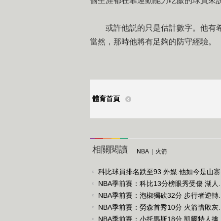
個生涯都在靠運動能力吃飯的球員來
或許他説的只是估計數字。他有希望
當然，那時他將有足夠的防守經驗。
體育首頁
相關閱讀
NBA
|
火箭
科比球員排名跌至93 外媒:他如今是山寨..
NBA季前賽：科比13分榜眼秀受傷 湖人..
NBA季前賽：泡椒獨砍32分 步行者逆轉..
NBA季前賽：勞森首秀10分 火箭惜敗灰..
NBA季前賽：小托馬斯18分 凱爾特人擒..