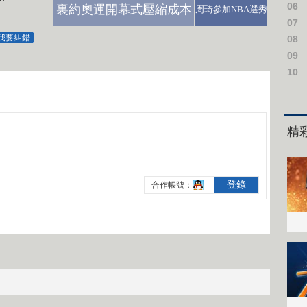
06
裏約奧運開幕式壓縮成本
周琦參加NBA選秀
07
我要糾錯
08
09
10