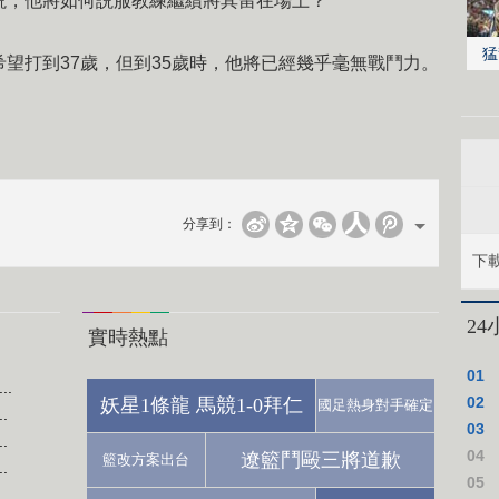
説，他將如何説服教練繼續將其留在場上？
猛
打到37歲，但到35歲時，他將已經幾乎毫無戰鬥力。
分享到：
下
2
實時熱點
01
.
02
妖星1條龍 馬競1-0拜仁
國足熱身對手確定
.
03
.
04
遼籃鬥毆三將道歉
籃改方案出台
.
05
.