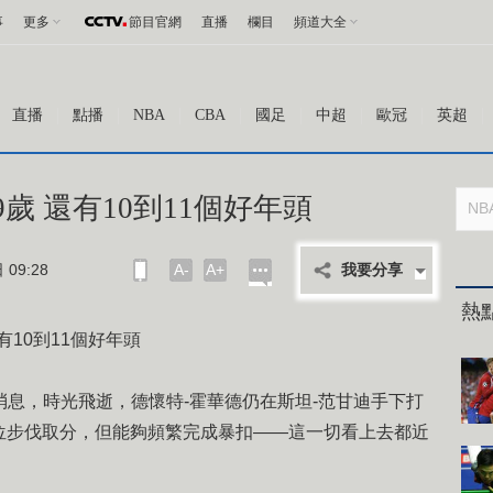
事
更多
節目官網
直播
欄目
頻道大全
直播
點播
NBA
CBA
國足
中超
歐冠
英超
歲 還有10到11個好年頭
09:28
A-
A+
我要分享
熱
有10到11個好年頭
網消息，時光飛逝，德懷特-霍華德仍在斯坦-范甘迪手下打
位步伐取分，但能夠頻繁完成暴扣——這一切看上去都近