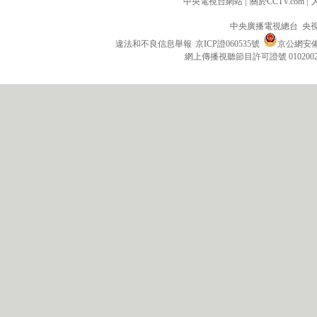
中央電視台網站
|
關於CCTV.com
|
中央廣播電視總台 央
違法和不良信息舉報
京ICP證060535號
京公網安備 1
網上傳播視聽節目許可證號 010200