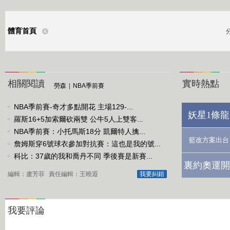
體育首頁
相關閱讀
實時熱點
勞森
|
NBA季前賽
NBA季前賽-奇才多點開花 主場129-...
妖星1條龍
羅斯16+5加索爾砍兩雙 公牛5人上雙客...
NBA季前賽：小托馬斯18分 凱爾特人擒...
籃改方案出台
詹姆斯穿6號球衣參加對抗賽：這也是我的號...
科比：37歲的我和喬丹不同 季後賽是新賽...
裏約奧運開
編輯：盧芳菲
責任編輯：王曉遐
我要糾錯