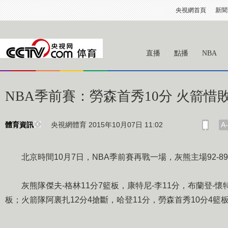
央視網首頁
新聞
直播
點播
NBA
NBA季前賽：勞森首秀10分 火箭惜
央視網體育 2015年10月07日 11:02
A-
體育資訊
北京時間10月7日，NBA季前賽再戰一場，灰熊主場92-8
灰熊隊傑夫-格林11分7籃板，康特尼-李11分，布蘭登-懷特
板；火箭隊阿裏扎12分4搶斷，哈登11分，勞森首秀10分4籃