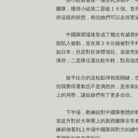
在小組賽最後一場生死決戰中，中
蘭隊，獲得小組第二晉級１６強。首
持這樣的狀態，相信她們可以走得更
中國隊開場後形成了幾次有威脅的
面陷入被動，並在第２８分鐘被對手
如日本；但是對於身體強壯、逼搶兇
薄些；二是隊伍還比較年輕，對高強
扳平比分的這粒點球相當關鍵，也
但我覺得運氣也不是偶然的，是依靠
上的局勢，讓姑娘們有了更多自信。
下半場，教練組對中國隊整體的戰
攻提升對於大舉壓上的新西蘭隊非常
練郝偉看到上半場中國隊與對方糾纏