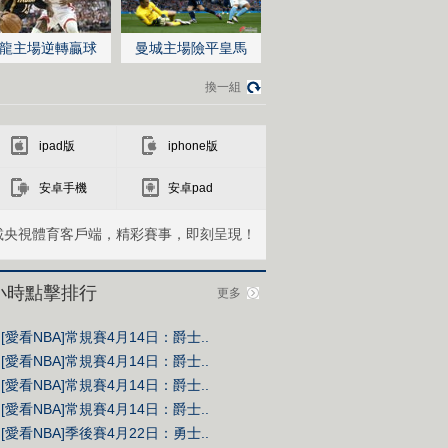
龍主場逆轉贏球
曼城主場險平皇馬
換一組
ipad版
iphone版
安卓手機
安卓pad
載央視體育客戶端，精彩賽事，即刻呈現！
4小時點擊排行
更多
[愛看NBA]常規賽4月14日：爵士..
[愛看NBA]常規賽4月14日：爵士..
[愛看NBA]常規賽4月14日：爵士..
[愛看NBA]常規賽4月14日：爵士..
[愛看NBA]季後賽4月22日：勇士..