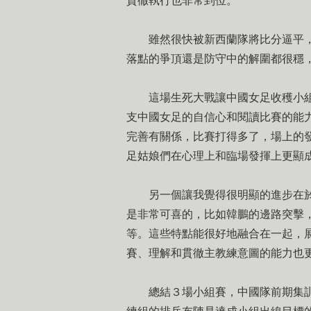
貫徹執行也非常到位。
雖然很快被新西蘭隊將比分逼平，
落點的爭頂還是防守中的解圍都很穩
這場生死大戰讓中國女足收穫小組
支中國女足的自信心和閱讀比賽的能
完善有關係，比賽打得多了，場上的發
足姑娘們在心理上和臨場發揮上更顯
另一個讓我覺得很明顯的進步在於
是非常可喜的，比如韓鵬的邊路突擊
等。這些特點能很好地融合在一起，
賽、理解和貫徹主教練意圖的能力也
總結３場小組賽，中國隊前期集訓