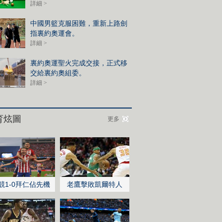
詳細 >
中國男籃克服困難，重新上路劍
指裏約奧運會。
詳細 >
裏約奧運聖火完成交接，正式移
交給裏約奧組委。
詳細 >
育炫圖
更多
競1-0拜仁佔先機
老鷹擊敗凱爾特人