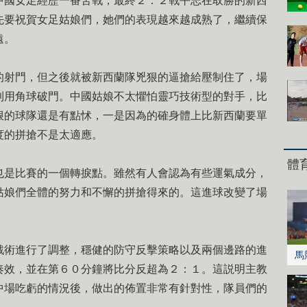
國女足經歷一番苦戰，最終２：２戰平志在取勝的新西
先要祝賀女足姑娘們，她們的表現越來越成熟了，繼續保
遠。
射門，但之後就被新西蘭隊兇狠的逼搶給壓制住了，場
利用角球破門。中國姑娘不太懼怕靈巧技術型的對手，比
狠的球隊還是有點怵，一是因為的確身體上比新西蘭要單
度的拼搶不是太適應。
體
是比賽的一個轉捩點。雖然有人會認為有些運氣成分，
姑娘們全體的努力和不懈的拼搶得來的。這進球改變了場
術進行了調整，穩健的防守反擊策略以及兩個邊路的進
馬
奏效，並在第６０分鐘將比分反超為２：１。這説明主教
中場吃虧的情況後，做出的佈置非常有針對性，隊員們的