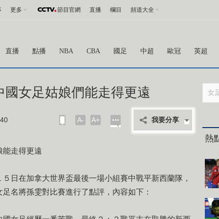
事
更多
節目官網
直播
欄目
頻道大全
直播
點播
NBA
CBA
國足
中超
歐冠
英超
中國女足姑娘們能走得更遠
40
A-
A+
我要分享
熱
娘能走得更遠
５日在加拿大世界盃最後一場小組賽中戰平新西蘭隊，
女足名將孫雯對比賽進行了點評，內容如下：