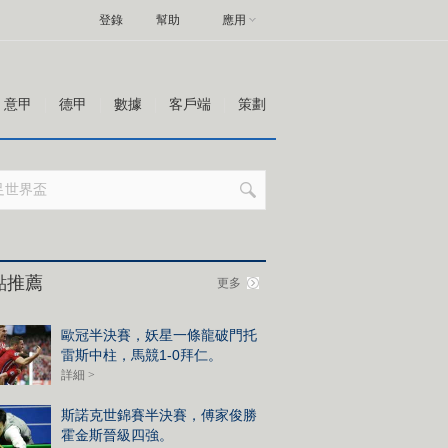
登錄
幫助
應用
意甲
德甲
數據
客戶端
策劃
點推薦
更多
歐冠半決賽，妖星一條龍破門托
雷斯中柱，馬競1-0拜仁。
詳細 >
斯諾克世錦賽半決賽，傅家俊勝
霍金斯晉級四強。