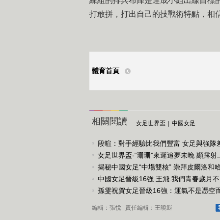
練組的排兵布陣是達成小組出線目標
打敢拼，打出自己的技戰術特點，相
體育首頁
相關閱讀
女足世界盃
|
中國女足
段暄：對手經驗比我們豐富 女足與強隊差距
女足世界盃-“珊珊”來遲追夢未晚 顯露射..
揭秘中國女足“中場雙核” 崇拜皮爾洛和哈.
中國女足晉級16強 王飛:我們青春歲月不..
孫雯祝賀女足晉級16強：運氣不是憑空
編輯：張悅
責任編輯：王曉遐