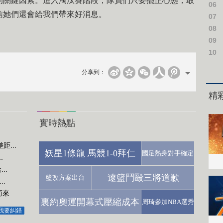
的關鍵因素。進入淘汰賽階段，隊員們只要擺正心態，敢
06
信她們還會給我們帶來好消息。
07
08
09
10
分享到：
實時熱點
...
妖星1條龍 馬競1-0拜仁
國足熱身對手確定
.
..
遼籃鬥毆三將道歉
籃改方案出台
.
而來
裏約奧運開幕式壓縮成本
周琦參加NBA選秀
我要糾錯