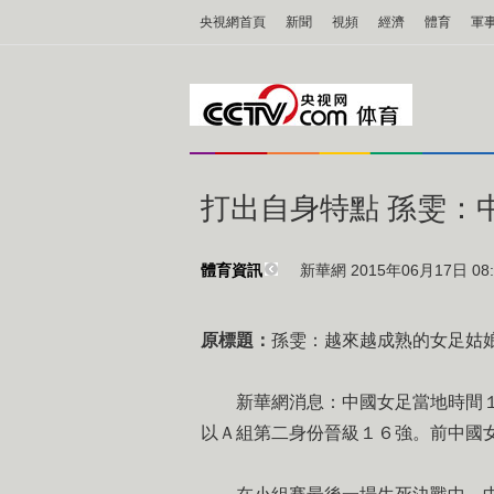
央視網首頁
新聞
視頻
經濟
體育
軍
打出自身特點 孫雯：
新華網 2015年06月17日 08:
體育資訊
原標題：
孫雯：越來越成熟的女足姑
新華網消息：中國女足當地時間１
以Ａ組第二身份晉級１６強。前中國