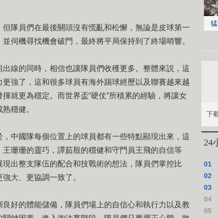
猛
但隊員們在最後關頭沒有慌亂和松懈，無論是皮球第一
，並伺機尋找機會破門，最終將平局保持到了終場哨響。
出線的同時，相信也讓隊員們收穫更多。整體來説，這
力更強了，這和很多球員有海外踢球經歷以及聯賽越來越
揮就更為穩定。而世界盃“硬仗”所積累的經驗，將讓女
成熟穩健。
下
，中國隊每個位置上的球員都有一些特點顯現出來，這
2
，王珊珊的靈巧，譚茹殷的穩健和守門員王飛的自信等
展現出整支隊伍的配合和技戰術的想法，隊員們掌控比
01
02
更強大、更協調一致了。
03
04
良好的體能儲備，隊員們場上的自信心和執行力以及教
05