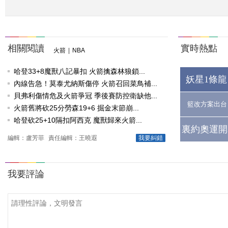
相關閱讀
實時熱點
火箭
|
NBA
哈登33+8魔獸八記暴扣 火箭擒森林狼鎖...
妖星1條龍
內線告急！莫泰尤納斯傷停 火箭召回菜鳥補...
貝弗利傷情危及火箭爭冠 季後賽防控衛缺他...
籃改方案出台
火箭舊將砍25分勞森19+6 掘金末節崩...
哈登砍25+10隔扣阿西克 魔獸歸來火箭...
裏約奧運開
編輯：盧芳菲
責任編輯：王曉遐
我要糾錯