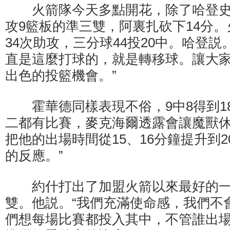
火箭隊今天多點開花，除了哈登史密
攻9籃板的準三雙，阿裏扎砍下14分
34次助攻，三分球44投20中。哈登説
直是這麼打球的，就是轉移球。讓大
出色的投籃機會。”
霍華德同樣表現不俗，9中8得到1
二都有比賽，麥克海爾透露會讓魔獸休
把他的出場時間從15、16分鐘提升到
的反應。”
約什打出了加盟火箭以來最好的一
雙。他説。“我們充滿使命感，我們不
們想每場比賽都投入其中，不管誰出