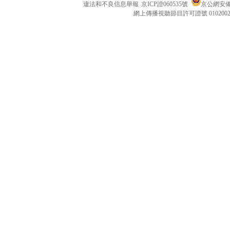
違法和不良信息舉報
京ICP證060535號
京公網安備 1
網上傳播視聽節目許可證號 010200