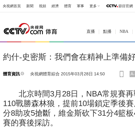
央視網首頁
新聞
視頻
經濟
體育
軍事
更多
節目官網
直播
點播
NBA
約什-史密斯：我們會在精神上準備
央視網體育綜合 2015年03月28日 14:50
A-
體育資訊
北京時間3月28日，NBA常規賽再戰
110戰勝森林狼，提前10場鎖定季後賽
分8助攻5搶斷，維金斯砍下31分4籃
賽的賽後採訪。