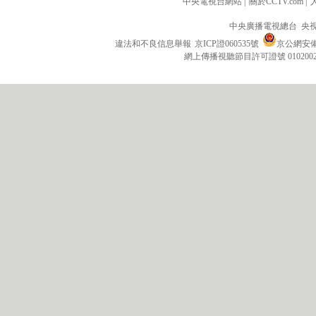
中央電視台網站
|
關於CCTV.com
|
中央廣播電視總台 央
違法和不良信息舉報
京ICP證060535號
京公網安備 1
網上傳播視聽節目許可證號 010200