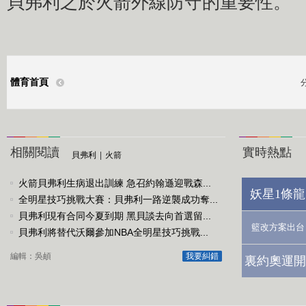
貝弗利之於火箭外線防守的重要性。
體育首頁
相關閱讀
實時熱點
貝弗利
|
火箭
火箭貝弗利生病退出訓練 急召約翰遜迎戰森...
妖星1條龍
全明星技巧挑戰大賽：貝弗利一路逆襲成功奪...
貝弗利現有合同今夏到期 黑貝談去向首選留...
籃改方案出台
貝弗利將替代沃爾參加NBA全明星技巧挑戰...
編輯：吳頔
我要糾錯
裏約奧運開