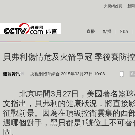
央視網首頁
新聞
直播
點播
NBA
貝弗利傷情危及火箭爭冠 季後賽防
央視網體育綜合 2015年03月27日 10:03
A-
體育資訊
北京時間3月27日，美國著名籃球
文指出，貝弗利的健康狀況，將直接
征戰前景。因為在頂級控衛雲集的西
遇哪個對手，黑貝都是1號位上不可替
閘。