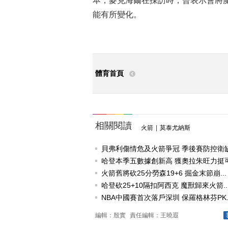
本，麥克海爾在採訪時，曾表示會將
能有所變化。
體育首頁
相關閱讀
火箭
|
莫泰尤納斯
貝弗利傷情危及火箭爭冠 季後賽防控衛缺他
哈登本季五數據創新高 獲奧拉朱旺力挺可贏
火箭舊將砍25分勞森19+6 掘金末節崩...
哈登砍25+10隔扣阿西克 魔獸歸來火箭..
NBA中國賽首次落戶深圳 保羅格林芬PK..
編輯：殷實
責任編輯：王曉遐