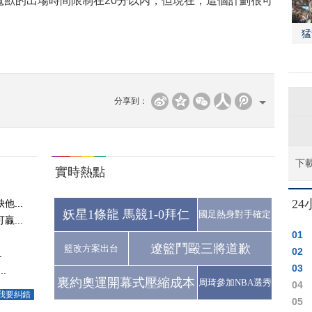
魔獸的出場時間限制在20分以內，但現在，這個計劃很可
猛
分享到：
下
實時熱點
2
...
妖星1條龍 馬競1-0拜仁
國足熱身對手確定
...
01
遼籃鬥毆三將道歉
籃改方案出台
02
.
03
.
裏約奧運開幕式壓縮成本
周琦參加NBA選秀
04
我要糾錯
05