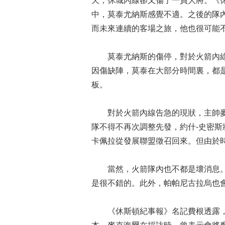
天，休城內線卻又傷了一員大將。《
中，莫泰尤納斯感覺不適。之後的隊
而未來連續的客場之旅，他也很可能
莫泰尤納斯的傷停，對於火箭內線
因傷缺陣，莫泰在大部分時間裏，都是
板。
對於火箭內線告急的現狀，主帥麥
隊不得不再次調整先發，約什-史密
卡佩拉從發展聯盟徵召回來。但由於
當然，火箭隊內也不都是壞消息。
是很不錯的。此外，帕帕尼古拉烏也會
《休斯頓紀事報》名記費根透露，