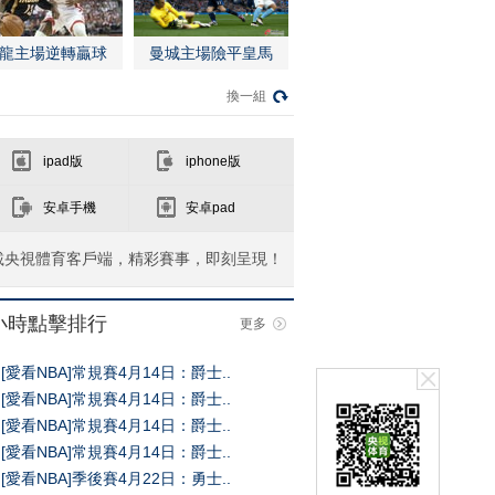
龍主場逆轉贏球
曼城主場險平皇馬
換一組
ipad版
iphone版
安卓手機
安卓pad
載央視體育客戶端，精彩賽事，即刻呈現！
4小時點擊排行
更多
[愛看NBA]常規賽4月14日：爵士..
[愛看NBA]常規賽4月14日：爵士..
[愛看NBA]常規賽4月14日：爵士..
[愛看NBA]常規賽4月14日：爵士..
[愛看NBA]季後賽4月22日：勇士..