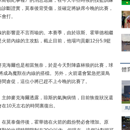
休斯頓紀事報》的消息透露，在今天早些時候的投籃訓練
內診斷證實，莫泰後背受傷，並確定將缺席今晚的比賽，
不會打。
的影響是不言而喻的。本賽季，由於琼斯、霍華德相繼
火箭內線的主攻點，截止目前，他場均貢獻12分5.9籃
克海爾也是相當無奈，於是今天對陣森林狼的比賽，球
體
斯將成為魔獸在內線的搭檔。另外，火箭還會緊急把菜鳥
時間倉促，這位小將已趕不上今晚的比賽了。
主帥麥克海爾透露，琼斯的氣胸病情，目前恢復狀況還
在10天左右的時間裏復出。
馬
在莫泰傷停後，霍華德在火箭的戲份勢必會增加。原