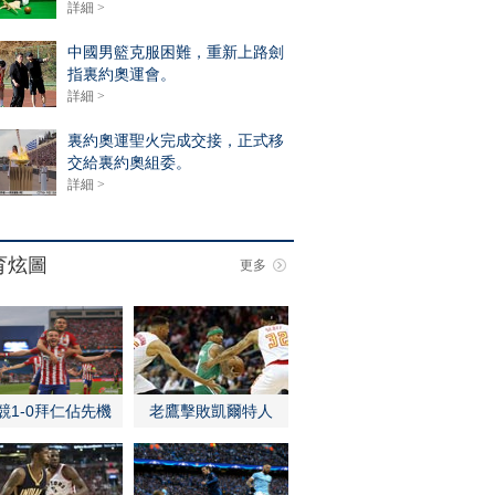
詳細 >
中國男籃克服困難，重新上路劍
指裏約奧運會。
詳細 >
裏約奧運聖火完成交接，正式移
交給裏約奧組委。
詳細 >
育炫圖
更多
競1-0拜仁佔先機
老鷹擊敗凱爾特人