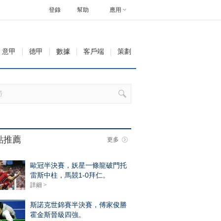
登錄
幫助
應用
意甲
德甲
數據
客戶端
策劃
點推薦
更多
歐冠半決賽，妖星一條龍破門托
雷斯中柱，馬競1-0拜仁。
詳細 >
斯諾克世錦賽半決賽，傅家俊勝
霍金斯晉級四強。