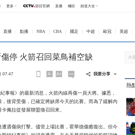
事
更多
節目官網
直播
欄目
頻道大全
直播
點播
NBA
CBA
國足
中超
歐冠
英超
傷停 火箭召回菜鳥補空缺
07:47
A-
A+
我要分享
熱
紀事報》的最新消息，火箭內線再傷一員大將。據悉，
候，後背受傷，已確定將缺席今天的比賽。而為了緩解內
秀卡佩拉從發展聯盟徵召回來。
遭遇傷病打擊。儘管上場比賽，霍華德傷癒復出。但今