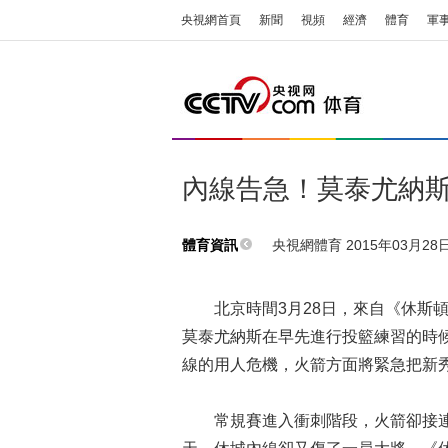
央視網首頁
新聞
視頻
經濟
體育
軍
內線告急！莫泰尤納斯
央視網體育 2015年03月28日 
體育資訊
北京時間3月28日，來自《休斯頓
莫泰尤納斯在早先進行投籃練習的時
線的用人危機，火箭方面將緊急把新
常規賽進入衝刺階段，火箭卻接連