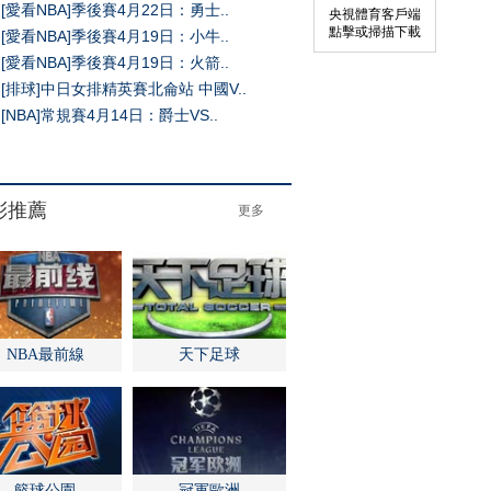
[愛看NBA]季後賽4月22日：勇士..
央視體育客戶端
點擊或掃描下載
[愛看NBA]季後賽4月19日：小牛..
[愛看NBA]季後賽4月19日：火箭..
[排球]中日女排精英賽北侖站 中國V..
[NBA]常規賽4月14日：爵士VS..