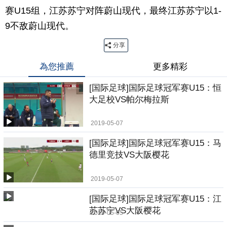
赛U15组，江苏苏宁对阵蔚山现代，最终江苏苏宁以1-
9不敌蔚山现代。
分享
為您推薦
更多精彩
[国际足球]国际足球冠军赛U15：恒
大足校VS帕尔梅拉斯
2019-05-07
[国际足球]国际足球冠军赛U15：马
德里竞技VS大阪樱花
2019-05-07
[国际足球]国际足球冠军赛U15：江
苏苏宁VS大阪樱花
2019-05-05