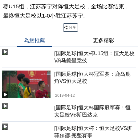
赛U15组，江苏苏宁对阵恒大足校，全场比赛结束，
最终恒大足校以1-0小胜江苏苏宁。
分享
為您推薦
更多精彩
[国际足球]恒大杯U15组：恒大足校
VS马德里竞技
2019-05-01
[国际足球]恒大杯冠军赛：鹿岛鹿
角VS恒大足校
2019-04-12
[国际足球]恒大杯国际冠军赛：恒
大足校VS斯巴达克
2019-04-10
[国际足球]恒大杯：恒大足校VS班
菲尔德 完整赛事
2019-04-09