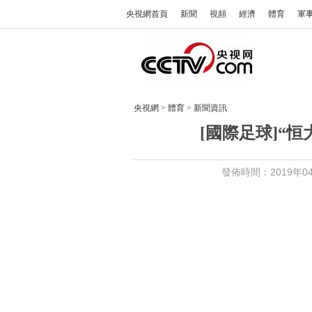
央視網首頁
新聞
視頻
經濟
體育
軍
央視網
>
體育
>
新聞資訊
[國際足球]“
發佈時間：2019年04