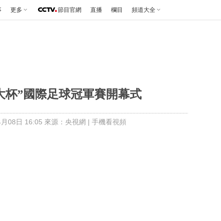
事
更多
節目官網
直播
欄目
頻道大全
恒大杯”國際足球冠軍賽開幕式
月08日 16:05 來源：央視網
|
手機看視頻