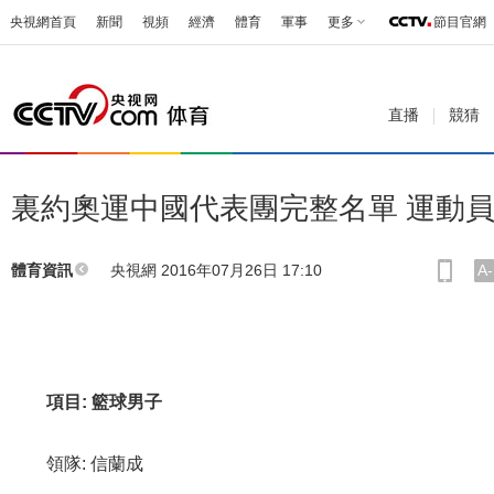
央視網首頁
新聞
視頻
經濟
體育
軍事
更多
節目官網
直播
競猜
裏約奧運中國代表團完整名單 運動員
央視網 2016年07月26日 17:10
A-
體育資訊
項目: 籃球男子
領隊: 信蘭成