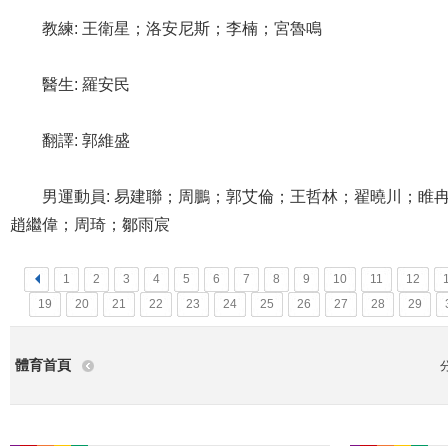
教練: 王衛星；洛安尼斯；李楠；宮魯鳴
醫生: 羅安民
翻譯: 郭維盛
男運動員: 易建聯；周鵬；郭艾倫；王哲林；翟曉川；睢冉
趙繼偉；周琦；鄒雨宸
<
1
2
3
4
5
6
7
8
9
10
11
12
19
20
21
22
23
24
25
26
27
28
29
體育首頁