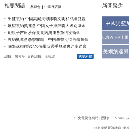
相關閱讀
新聞聚焦
奧運會
|
中國代表團
出征裏約 中國高爾夫球隊盼文明和成績雙豐...
中國男籃
展望裏約奧運會 中國女子摔跤盼大級別爭金
鐵娘子吉田沙保裏裏約奧運會第四次衝金
巴黎簽下伊卡爾
裏約奧運會拳擊前瞻：中國拳擊期待再鑄輝煌
國際泳聯確認7名俄羅斯選手無緣裏約奧運會
美網納達爾
編輯：盧芳菲
責任編輯：王曉遐
我要糾錯
中央電視台網站
|
關於CCTV.com
|
中央廣播電視總台 央