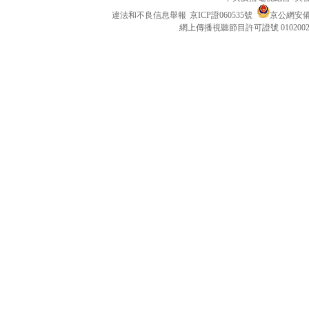
違法和不良信息舉報
京ICP證060535號
京公網安備 1
網上傳播視聽節目許可證號 010200