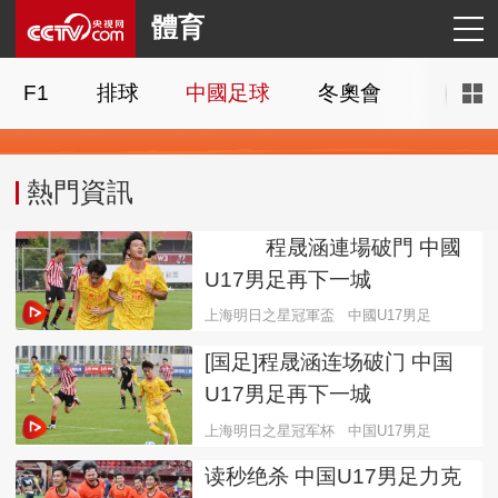
體育
F1
排球
中國足球
冬奧會
國際足
熱門資訊
程晟涵連場破門 中國
置頂
U17男足再下一城
上海明日之星冠軍盃
中國U17男足
[国足]程晟涵连场破门 中国
U17男足再下一城
上海明日之星冠军杯
中国U17男足
读秒绝杀 中国U17男足力克