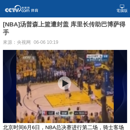
電腦版
[NBA]汤普森上篮遭封盖 库里长传助巴博萨得
手
來源：央视网
06-06 10:19
北京时间6月6日，NBA总决赛进行第二场，骑士客场