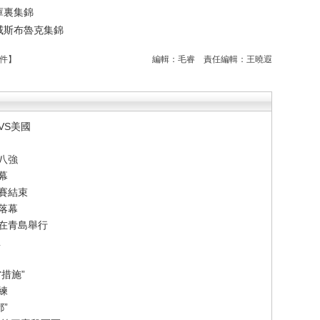
 庫裏集錦
 威斯布魯克集錦
件
】
編輯：毛睿
責任編輯：王曉遐
VS美國
八強
幕
賽結束
落幕
賽在青島舉行
想
措施”
練
”