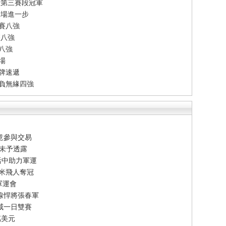
法第三賽段冠軍
一場進一步
賽八強
雙八強
單八強
場
牌速遞
告負無緣四強
意參與交易
節未予透露
活中助力軍運
百米飛人奪冠
軍運會
線悍將張春軍
威一日雙賽
萬美元