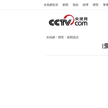
央視網首頁
新聞
視頻
經濟
體育
軍
央視網
>
體育
>
新聞資訊
[