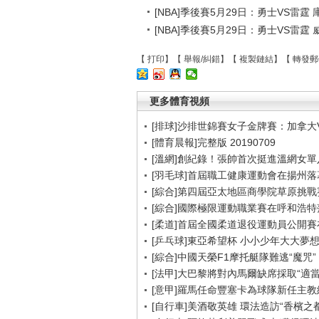
[NBA]季後賽5月29日：勇士VS雷霆
[NBA]季後賽5月29日：勇士VS雷霆
【
打印
】【
舉報/糾錯
】【
複製鏈結
】【
轉發郵
更多體育視頻
[排球]沙排世錦賽女子金牌賽：加拿大
[體育晨報]完整版 20190709
[溫網]創紀錄！張帥首次挺進溫網女單
[羽毛球]首屆職工健康運動會在揚州落
[綜合]第四屆亞太地區商學院草原挑戰
[綜合]國際極限運動職業賽在呼和浩特
[柔道]首屆全國柔道退役運動員公開
[乒乓球]東亞希望杯 小小少年大大夢
[綜合]中國天榮F1摩托艇隊難逃“魔咒”
[法甲]大巴黎將對內馬爾缺席採取“適當
[意甲]羅馬任命豐塞卡為球隊新任主教
[自行車]美酒敬英雄 環法造訪“香檳之都