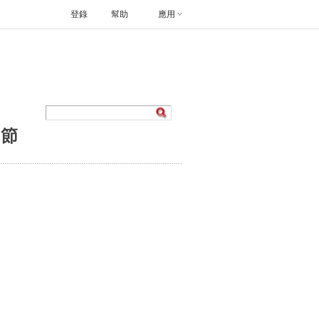
登錄
幫助
應用
四節