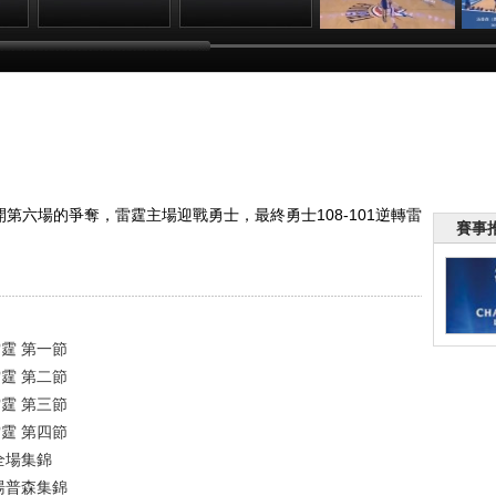
後賽
[愛看NBA]季後賽
[愛看NBA]季後賽
[NBA]季後賽5月
[
VS
5月29日：勇士VS
5月29日：勇士VS
29日：勇士VS雷
2
雷霆 第三節
雷霆 第四節
霆 全場集錦
:52
00:27:21
00:38:00
00:03:32
開第六場的爭奪，雷霆主場迎戰勇士，最終勇士108-101逆轉雷
賽事
雷霆 第一節
雷霆 第二節
雷霆 第三節
雷霆 第四節
 全場集錦
 湯普森集錦