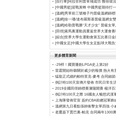
[自行車]阿拉菲利普單飛成功 獲得環
[中國男籃]迎戰黃蜂 中國男籃期待打
[溫網]男單前三號種子均晉級溫網錦標
[溫網]徐一璠/達布羅斯基晉級溫網女
[溫網]哈勒普戰勝“天才少女” 晉級女
[田徑]索馬裏運動員重返世界大運會賽
[綜合]世界大學生運動會第五比賽日金
[中國女足]中國大學生女足點球大戰
更多體育新聞
-29桿！國寶珊創LPGA史上第2好
雷霆開始聆聽關於威少的報價 熱火有
猛龍正式續約帕特里克-麥考 合同細
倒計時100天宣傳片發佈 市民日常生
2019全國田徑錦標賽瀋陽開賽 楊洋
倒計時100天之際 16國友人暢想武漢
上海隊發佈官宣 簽約CBA前總冠軍鋒
溫網第九日看點張帥衝擊女單四強 小
老鷹簽下賈巴裏-帕克 合同兩年1300