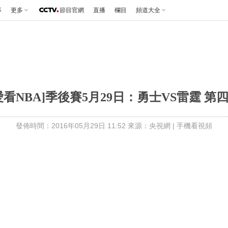
事
更多
節目官網
直播
欄目
頻道大全
愛看NBA]季後賽5月29日：勇士VS雷霆 第
發佈時間：2016年05月29日 11:52 來源：央視網
|
手機看視頻