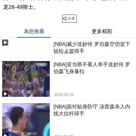
龙28-49骑士。
分享
為您推薦
更多精彩
[NBA]威少送妙传 罗伯森空切篮下
轻松上篮得手
2016-05-25
[NBA]亚当斯不看人单手送妙传 罗
伯森飞身暴扣
2016-05-25
[NBA]面对贴身防守 汤普森杀入内
线大拉杆得手