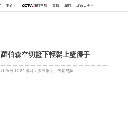
事
更多
節目官網
直播
欄目
頻道大全
傳 羅伯森空切籃下輕鬆上籃得手
月25日 11:24 來源：央視網
|
手機看視頻