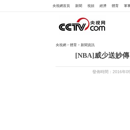
央視網首頁
新聞
視頻
經濟
體育
軍
央視網
>
體育
>
新聞資訊
[NBA]威少送妙
發佈時間：2016年05